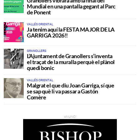
Granollers vibrarà amb la final del
Mundial en una pantalla gegant al Parc
de Ponent
VALLÉS ORIENTAL
Ja tenim aquí la FESTA MAJOR DE LA
GARRIGA 2026!!
GRANOLLERS
L’Ajuntament de Granollers s’inventa
el traçat de la muralla perquè el plànol
quedi bonic
VALLÉS ORIENTAL
Malgrat el que diu Joan Garriga, sí que
se sap què li va passar a Gastón
Comère