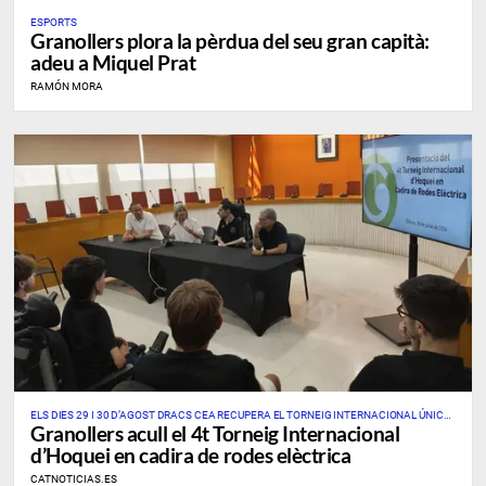
ESPORTS
Granollers plora la pèrdua del seu gran capità:
adeu a Miquel Prat
RAMÓN MORA
ELS DIES 29 I 30 D’AGOST DRACS CEA RECUPERA EL TORNEIG INTERNACIONAL ÚNIC
Granollers acull el 4t Torneig Internacional
D’AQUEST ESPORT A CATALUNYA I A L’ESTAT
d’Hoquei en cadira de rodes elèctrica
CATNOTICIAS.ES