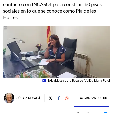
contacto con INCASOL para construir 60 pisos
sociales en lo que se conoce como Pla de les
Hortes.
photo_camera
l'Alcaldessa de la Roca del Vallès, Marta Pujol
14/ABR/26
- 00:00
CÉSAR ALCALÁ