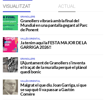
VISUALITZAT
ACTUAL
GRANOLLERS
Granollers vibrarà amb la final del
Mundial en una pantalla gegant al Parc
de Ponent
VALLÉS ORIENTAL
Ja tenim aquí la FESTA MAJOR DE LA
GARRIGA 2026!!
GRANOLLERS
L’Ajuntament de Granollers s’inventa
el traçat de la muralla perquè el plànol
quedi bonic
VALLÉS ORIENTAL
Malgrat el que diu Joan Garriga, sí que
se sap què li va passar a Gastón
Comère