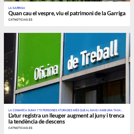
LA GARRIGA
Quan cau el vespre, viu el patrimoni de la Garriga
CATNOTICIAS.ES
LA COMARCA SUMA 175 PERSONES ATURADES MÉS QUE AL MAIG I AMB UNA TAXA
L’atur registra un lleuger augment al juny i trenca
PROVISIONAL DEL 7,69%
la tendència de descens
CATNOTICIAS.ES