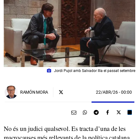
photo_camera
Jordi Pujol amb Salvador Illa el passat setembre
22/ABR/26
- 00:00
RAMÓN MORA
No és un judici qualsevol. Es tracta d’una de les
macrocauses més rellevants de la política catalana