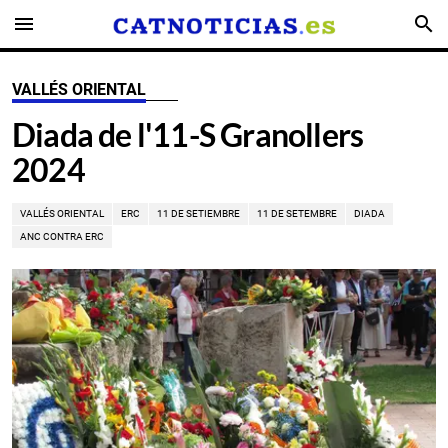
menu
search
VALLÉS ORIENTAL
Diada de l'11-S Granollers
2024
VALLÉS ORIENTAL
ERC
11 DE SETIEMBRE
11 DE SETEMBRE
DIADA
ANC CONTRA ERC