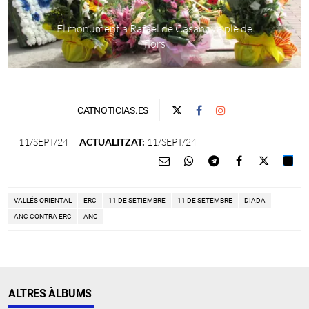
El monument a Rafael de Casanova ple de
flors
CATNOTICIAS.ES
11/SEPT/24
ACTUALITZAT:
11/SEPT/24
VALLÉS ORIENTAL
ERC
11 DE SETIEMBRE
11 DE SETEMBRE
DIADA
ANC CONTRA ERC
ANC
ALTRES ÀLBUMS