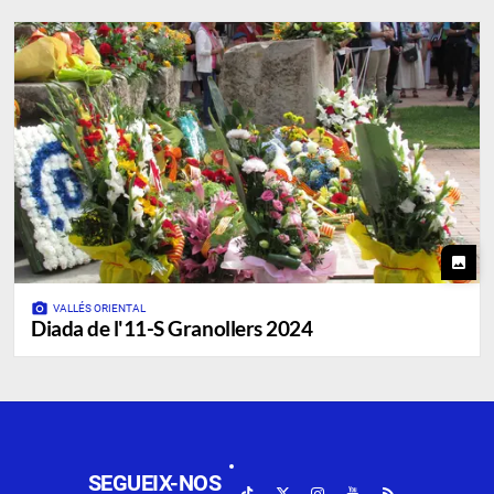
photo
photo_camera
VALLÉS ORIENTAL
Diada de l'11-S Granollers 2024
SEGUEIX-NOS