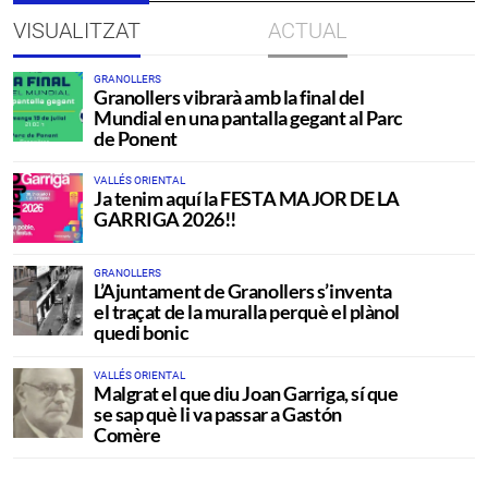
VISUALITZAT
ACTUAL
GRANOLLERS
Granollers vibrarà amb la final del
Mundial en una pantalla gegant al Parc
de Ponent
VALLÉS ORIENTAL
Ja tenim aquí la FESTA MAJOR DE LA
GARRIGA 2026!!
GRANOLLERS
L’Ajuntament de Granollers s’inventa
el traçat de la muralla perquè el plànol
quedi bonic
VALLÉS ORIENTAL
Malgrat el que diu Joan Garriga, sí que
se sap què li va passar a Gastón
Comère