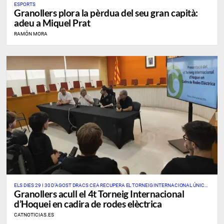
ESPORTS
Granollers plora la pèrdua del seu gran capità:
adeu a Miquel Prat
RAMÓN MORA
ELS DIES 29 I 30 D’AGOST DRACS CEA RECUPERA EL TORNEIG INTERNACIONAL ÚNIC
Granollers acull el 4t Torneig Internacional
D’AQUEST ESPORT A CATALUNYA I A L’ESTAT
d’Hoquei en cadira de rodes elèctrica
CATNOTICIAS.ES