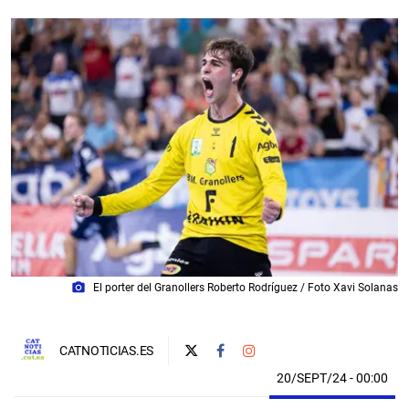
photo_camera
El porter del Granollers Roberto Rodríguez / Foto Xavi Solanas
CATNOTICIAS.ES
20/SEPT/24
- 00:00