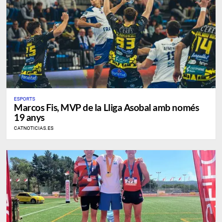
ESPORTS
​Marcos Fis, MVP de la Lliga Asobal amb només
19 anys
CATNOTICIAS.ES