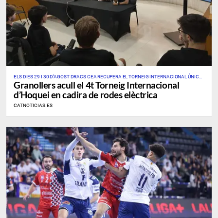
ELS DIES 29 I 30 D’AGOST DRACS CEA RECUPERA EL TORNEIG INTERNACIONAL ÚNIC
Granollers acull el 4t Torneig Internacional
D’AQUEST ESPORT A CATALUNYA I A L’ESTAT
d’Hoquei en cadira de rodes elèctrica
CATNOTICIAS.ES