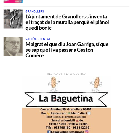
GRANOLLERS
L’Ajuntament de Granollers s’inventa
el traçat de la muralla perquè el plànol
quedi bonic
VALLÉS ORIENTAL
Malgrat el que diu Joan Garriga, sí que
se sap què li va passar a Gastón
Comère