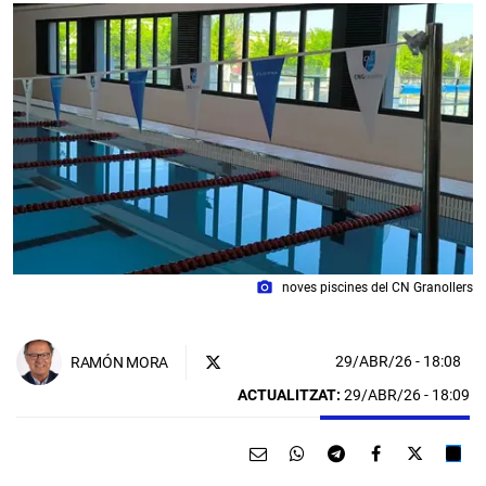
photo_camera
noves piscines del CN Granollers
29/ABR/26
- 18:08
RAMÓN MORA
ACTUALITZAT:
29/ABR/26 - 18:09