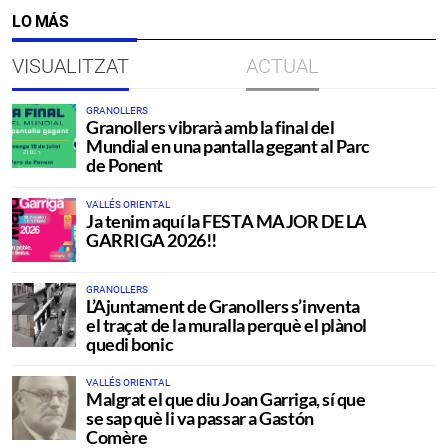
LO MÁS
VISUALITZAT
ACTUAL
GRANOLLERS
Granollers vibrarà amb la final del
Mundial en una pantalla gegant al Parc
de Ponent
VALLÉS ORIENTAL
Ja tenim aquí la FESTA MAJOR DE LA
GARRIGA 2026!!
GRANOLLERS
L’Ajuntament de Granollers s’inventa
el traçat de la muralla perquè el plànol
quedi bonic
VALLÉS ORIENTAL
Malgrat el que diu Joan Garriga, sí que
se sap què li va passar a Gastón
Comère