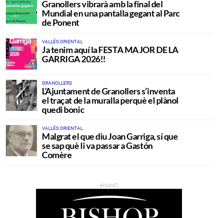
Granollers vibrarà amb la final del
Mundial en una pantalla gegant al Parc
de Ponent
VALLÉS ORIENTAL
Ja tenim aquí la FESTA MAJOR DE LA
GARRIGA 2026!!
GRANOLLERS
L’Ajuntament de Granollers s’inventa
el traçat de la muralla perquè el plànol
quedi bonic
VALLÉS ORIENTAL
Malgrat el que diu Joan Garriga, sí que
se sap què li va passar a Gastón
Comère