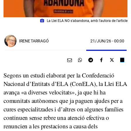
photo_camera
La Llei ELA NO s'abandona, amb l'autora de l'article
21/JUN/26
- 00:00
IRENE TARRAGÓ
Segons un estudi elaborat per la Confederació
Nacional d’Entitats d’ELA (ConELA), la Llei ELA
avança «a diverses velocitats», ja que hi ha
comunitats autònomes que ja paguen ajudes per a
cures especialitzades i d’altres on algunes famílies
continuen sense rebre una atenció efectiva o
renuncien a les prestacions a causa dels