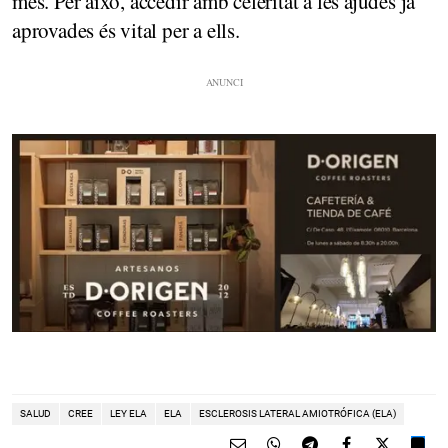
més. Per això, accedir amb celeritat a les ajudes ja
aprovades és vital per a ells.
SALUD
CREE
LEY ELA
ELA
ESCLEROSIS LATERAL AMIOTRÓFICA (ELA)