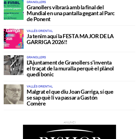
GRANOLLERS
Granollers vibrarà amb la final del
Mundial en una pantalla gegant al Parc
de Ponent
VALLÉS ORIENTAL
Ja tenim aquí la FESTA MAJOR DE LA
GARRIGA 2026!!
GRANOLLERS
L’Ajuntament de Granollers s’inventa
el traçat de la muralla perquè el plànol
quedi bonic
VALLÉS ORIENTAL
Malgrat el que diu Joan Garriga, sí que
se sap què li va passar a Gastón
Comère