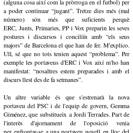
(alguna cosa així com la pròrroga en el futbol) per
a poder continuar “jugant”. Tretze dies més (mal
número) són més que suficients perquè
ERC, Junts, Primaries, PP i Vox preparin les seves
postures i discursos i conciliïn amb “els seus
majors” de Barcelona el que han de fer. M'explico.
Ull, sé que no tots tenien aquest “problema”. Per
exemple les portaveus d'ERC i Vox així m'ho han
manifestat: “nosaltres estem preparades i amb el
discurs llest des de fa setmanes”.
Un altre variable és que s'estrenarà la nova
portaveu del PSC i de l'equip de govern, Gemma
Giménez, que substitueix a Jordi Terrades. Part de
l'interès d'ajornament de l'oposició venia
per enfrontar-se a una portaveu novell en lloc del