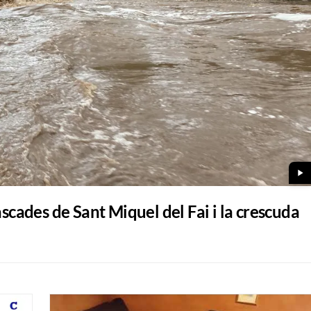
play_arrow
ascades de Sant Miquel del Fai i la crescuda