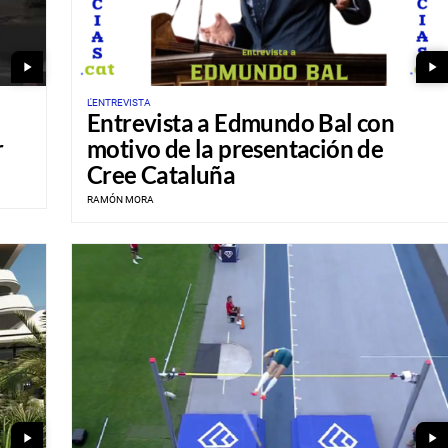
play_arrow
play_arrow
L'ENTREVISTA
Entrevista a Edmundo Bal con
r
motivo de la presentación de
Cree Cataluña
RAMÓN MORA
play_arrow
play_arrow