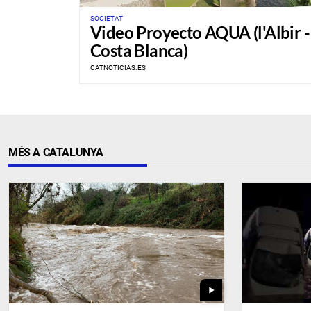
SOCIETAT
Video Proyecto AQUA (l'Albir -
Costa Blanca)
CATNOTICIAS.ES
MÉS A CATALUNYA
play_arrow