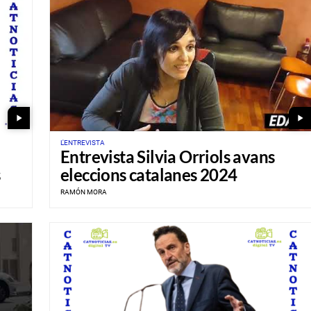
play_arrow
play_arrow
L'ENTREVISTA
Entrevista Silvia Orriols avans
eleccions catalanes 2024
RAMÓN MORA