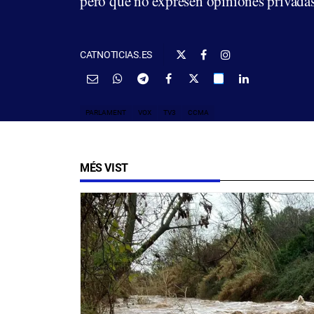
pero que no expresen opiniones privadas 
CATNOTICIAS.ES
PARLAMENT
VOX
TV3
CCMA
MÉS VIST