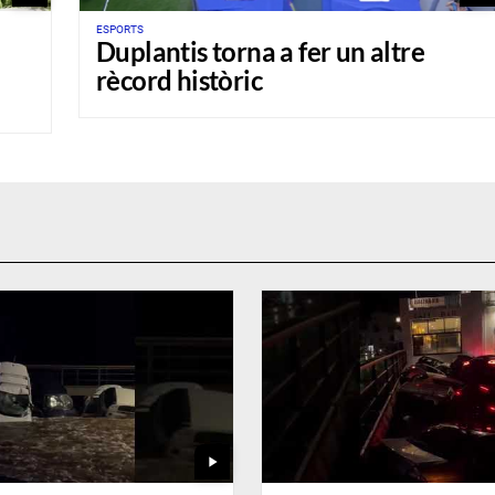
ESPORTS
Duplantis torna a fer un altre
rècord històric
play_arrow