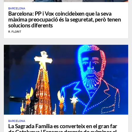
BARCELONA
​Barcelona: PP i Vox coincideixen que la seva
màxima preocupació és la seguretat, però tenen
solucions diferents
R. FLORIT
BARCELONA
La Sagrada Família es converteix en el gran far
de Catalunya i Espanya després de culminar el