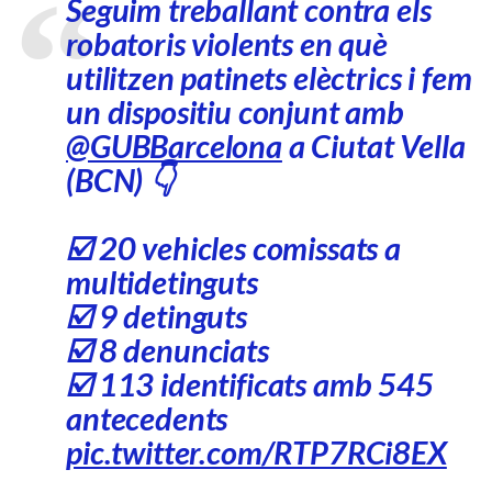
Seguim treballant contra els
robatoris violents en què
utilitzen patinets elèctrics i fem
un dispositiu conjunt amb
@GUBBarcelona
a Ciutat Vella
(BCN) 👇
☑️ 20 vehicles comissats a
multidetinguts
☑️ 9 detinguts
☑️ 8 denunciats
☑️ 113 identificats amb 545
antecedents
pic.twitter.com/RTP7RCi8EX