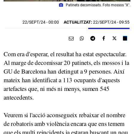
photo_camera
Patinets decomissats. Foto mossos "X".
22/SEPT/24
- 00:00
ACTUALITZAT:
22/SEPT/24 - 09:55
Com era d'esperar, el resultat ha estat espectacular.
Al marge de decomissar 20 patinets, els mossos i la
GU de Barcelona han detingut a 9 persones. Així
mateix han identificat a 113 ocupants d'aquests
artefactes que, ni més ni menys, sumen 545
antecedents.
Veurem si l'acció aconsegueix rebaixar el nombre
de robatoris amb violència encara que ens temem
que els multi reincidents ja estaran buscant un nou