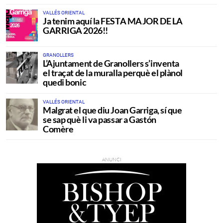
VALLÉS ORIENTAL
Ja tenim aquí la FESTA MAJOR DE LA
GARRIGA 2026!!
GRANOLLERS
L’Ajuntament de Granollers s’inventa
el traçat de la muralla perquè el plànol
quedi bonic
VALLÉS ORIENTAL
Malgrat el que diu Joan Garriga, sí que
se sap què li va passar a Gastón
Comère