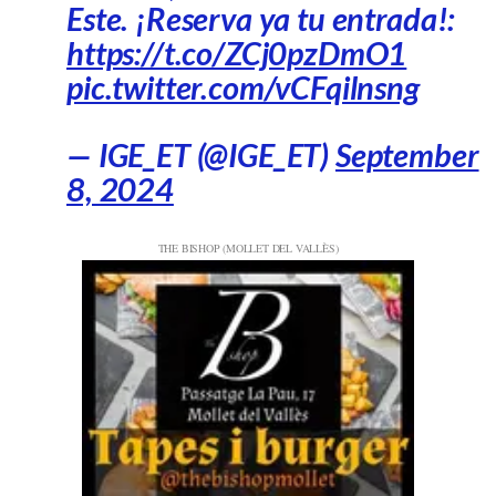
Este. ¡Reserva ya tu entrada!:
https://t.co/ZCj0pzDmO1
pic.twitter.com/vCFqilnsng
— IGE_ET (@IGE_ET)
September
8, 2024