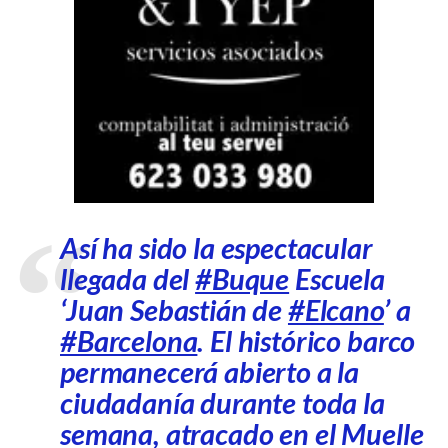
Así ha sido la espectacular
llegada del
#Buque
Escuela
‘Juan Sebastián de
#Elcano
’ a
#Barcelona
. El histórico barco
permanecerá abierto a la
ciudadanía durante toda la
semana, atracado en el Muelle