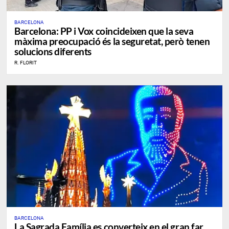
BARCELONA
​Barcelona: PP i Vox coincideixen que la seva
màxima preocupació és la seguretat, però tenen
solucions diferents
R. FLORIT
BARCELONA
La Sagrada Família es converteix en el gran far