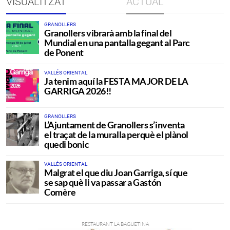
VISUALITZAT
ACTUAL
GRANOLLERS
Granollers vibrarà amb la final del
Mundial en una pantalla gegant al Parc
de Ponent
VALLÉS ORIENTAL
Ja tenim aquí la FESTA MAJOR DE LA
GARRIGA 2026!!
GRANOLLERS
L’Ajuntament de Granollers s’inventa
el traçat de la muralla perquè el plànol
quedi bonic
VALLÉS ORIENTAL
Malgrat el que diu Joan Garriga, sí que
se sap què li va passar a Gastón
Comère