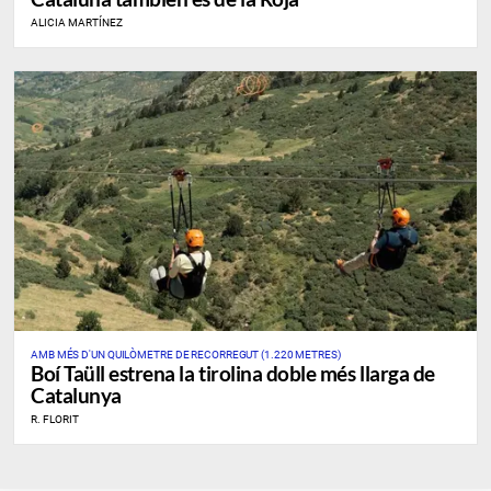
ALICIA MARTÍNEZ
AMB MÉS D'UN QUILÒMETRE DE RECORREGUT (1.220 METRES)
Boí Taüll estrena la tirolina doble més llarga de
Catalunya
R. FLORIT