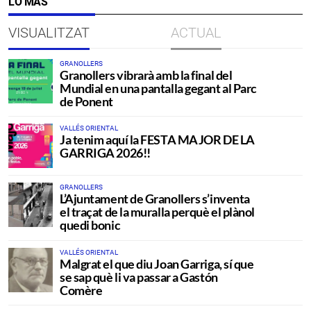
LO MÁS
VISUALITZAT
ACTUAL
GRANOLLERS
Granollers vibrarà amb la final del
Mundial en una pantalla gegant al Parc
de Ponent
VALLÉS ORIENTAL
Ja tenim aquí la FESTA MAJOR DE LA
GARRIGA 2026!!
GRANOLLERS
L’Ajuntament de Granollers s’inventa
el traçat de la muralla perquè el plànol
quedi bonic
VALLÉS ORIENTAL
Malgrat el que diu Joan Garriga, sí que
se sap què li va passar a Gastón
Comère