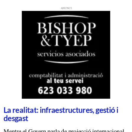
La realitat: infraestructures, gestió i
desgast
Mentre el Govern parla de projecció internacional,