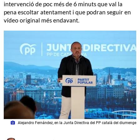
intervenció de poc més de 6 minuts que val la
pena escoltar atentament i que podran seguir en
vídeo original més endavant.
photo_camera
Alejandro Fernández, en la Junta Directiva del PP català del diumenge