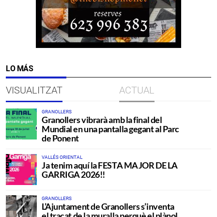
LO MÁS
VISUALITZAT
ACTUAL
GRANOLLERS
Granollers vibrarà amb la final del
Mundial en una pantalla gegant al Parc
de Ponent
VALLÉS ORIENTAL
Ja tenim aquí la FESTA MAJOR DE LA
GARRIGA 2026!!
GRANOLLERS
L’Ajuntament de Granollers s’inventa
el traçat de la muralla perquè el plànol