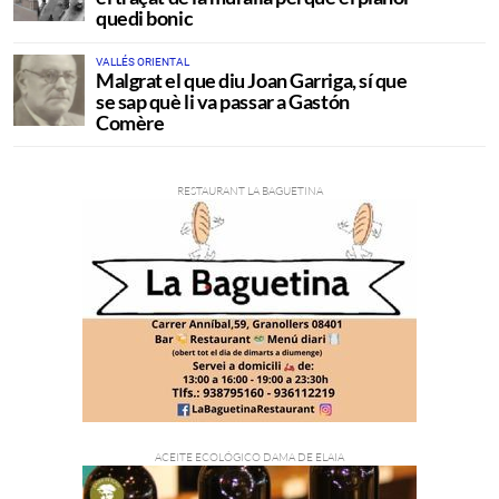
quedi bonic
VALLÉS ORIENTAL
Malgrat el que diu Joan Garriga, sí que
se sap què li va passar a Gastón
Comère