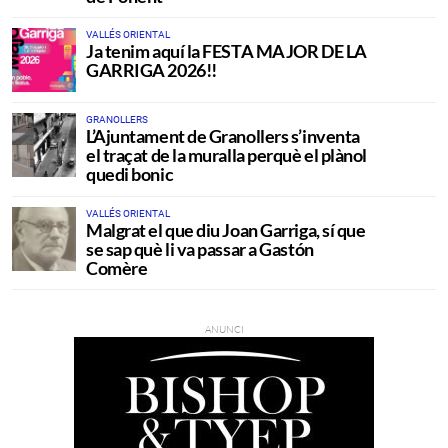
VALLÉS ORIENTAL
Ja tenim aquí la FESTA MAJOR DE LA
GARRIGA 2026!!
GRANOLLERS
L’Ajuntament de Granollers s’inventa
el traçat de la muralla perquè el plànol
quedi bonic
VALLÉS ORIENTAL
Malgrat el que diu Joan Garriga, sí que
se sap què li va passar a Gastón
Comère