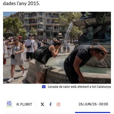
dades l’any 2015.
photo_camera
L'onada de calor està afectant a tot Catalunya
26/JUN/26
- 00:00
R. FLORIT