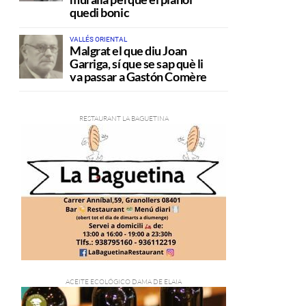
quedi bonic
VALLÉS ORIENTAL
Malgrat el que diu Joan
Garriga, sí que se sap què li
va passar a Gastón Comère