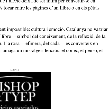
què l’afecte deixa de ser íntim per convertir-se en
 tocar entre les pàgines d’un llibre o en els pètals
nt impossible: cultura i emoció. Catalunya no va triar
l llibre —símbol del coneixement, de la reflexió, de la
. I la rosa —efímera, delicada— es converteix en
 amaga un missatge silenciós: et conec, et penso, et