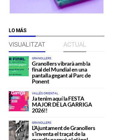
LO MÁS
VISUALITZAT
ACTUAL
GRANOLLERS
Granollers vibrarà amb la
final del Mundial en una
pantalla gegant al Parc de
Ponent
VALLÉS ORIENTAL
Ja tenim aquí la FESTA
MAJOR DE LA GARRIGA
2026!!
GRANOLLERS
L’Ajuntament de Granollers
s’inventa el traçat de la
muralla perquè el plànol