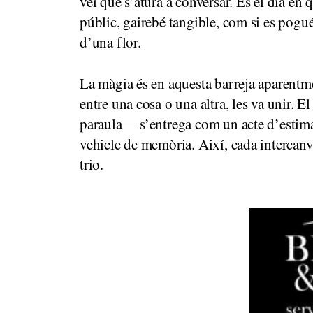
veí que s’atura a conversar. És el dia en 
públic, gairebé tangible, com si es pogués
d’una flor.
La màgia és en aquesta barreja aparentme
entre una cosa o una altra, les va unir. E
paraula— s’entrega com un acte d’estima
vehicle de memòria. Així, cada intercanvi
trio.