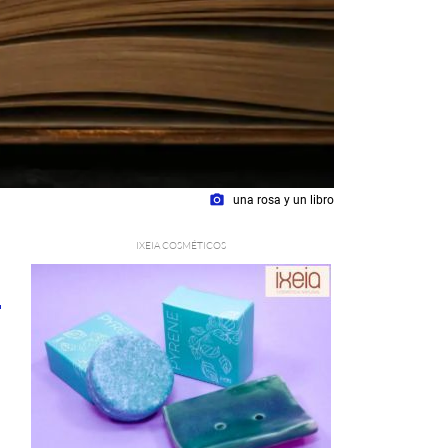
photo_camera
una rosa y un libro