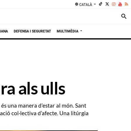
language
CATALÀ
search
IANA
DEFENSA I SEGURETAT
MULTIMÈDIA
a als ulls
i, és una manera d’estar al món. Sant
ació col·lectiva d’afecte. Una litúrgia