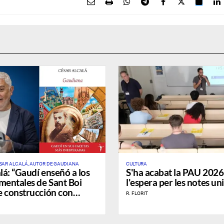
SAR ALCALÁ, AUTOR DE GAUDIANA
CULTURA
lá: “Gaudí enseñó a los
S'ha acabat la PAU 202
mentales de Sant Boi
l'espera per les notes un
e construcción con
R. FLORIT