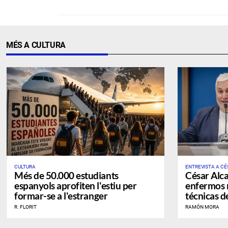
MÉS A CULTURA
CULTURA
ENTREVISTA A CÉ
Més de 50.000 estudiants
César Alca
espanyols aprofiten l'estiu per
enfermos 
formar-se a l'estranger
técnicas d
mosaico”
R. FLORIT
RAMÓN MORA