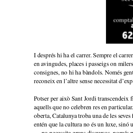
I després hi ha el carrer. Sempre el carre
en avingudes, places i passeigs on miler
consignes, no hi ha bàndols. Només gent.
reconeix en l’altre sense necessitat d’exp
Potser per això Sant Jordi transcendeix f
aquells que no celebren res en particular
oberta, Catalunya troba una de les seves 
entén que la cultura no és un luxe, sinó
— no necessita grans discursos, només pe