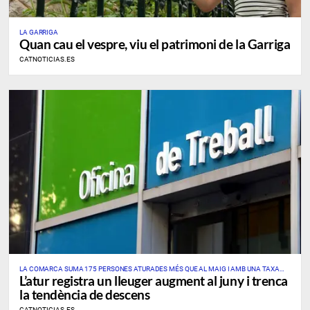
LA GARRIGA
Quan cau el vespre, viu el patrimoni de la Garriga
CATNOTICIAS.ES
LA COMARCA SUMA 175 PERSONES ATURADES MÉS QUE AL MAIG I AMB UNA TAXA
L’atur registra un lleuger augment al juny i trenca
PROVISIONAL DEL 7,69%
la tendència de descens
CATNOTICIAS.ES