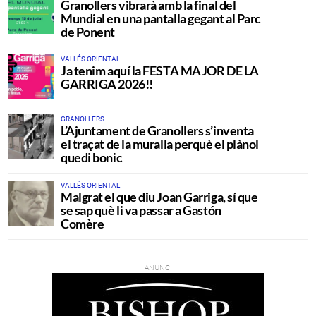
Granollers vibrarà amb la final del
Mundial en una pantalla gegant al Parc
de Ponent
VALLÉS ORIENTAL
Ja tenim aquí la FESTA MAJOR DE LA
GARRIGA 2026!!
GRANOLLERS
L’Ajuntament de Granollers s’inventa
el traçat de la muralla perquè el plànol
quedi bonic
VALLÉS ORIENTAL
Malgrat el que diu Joan Garriga, sí que
se sap què li va passar a Gastón
Comère