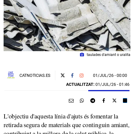
photo_camera
taulades d'amiant o uralita
01/JUL/26
- 00:00
CATNOTICIAS.ES
ACTUALITZAT:
01/JUL/26 - 01:46
L'objectiu d'aquesta línia d'ajuts és fomentar la
retirada segura de materials que continguin amiant,
contribuint a la millora de la salut pública, la