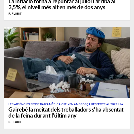
La inflació torna a repuntar al juliol i arriba al
3,5%, el nivell més alt en més de dos anys
R. FLORIT
LES ABSÈNCIES SENSE BAIXA MÈDICA CREIXEN AMB FORÇA RESPECTE AL 2022 I JA
Gairebé la meitat dels treballadors s'ha absentat
AFECTEN UN DE CADA TRES PROFESSIONALS
de la feina durant l'últim any
R. FLORIT