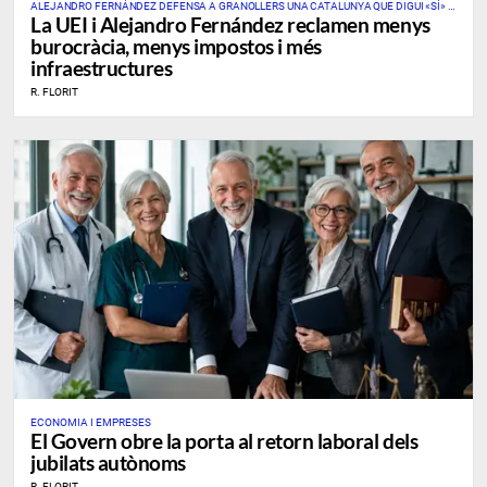
ALEJANDRO FERNÁNDEZ DEFENSA A GRANOLLERS UNA CATALUNYA QUE DIGUI «SÍ» A
La UEI i Alejandro Fernández reclamen menys
L’EMPRESA, LA INDÚSTRIA I LES GRANS INFRAESTRUCTURES
burocràcia, menys impostos i més
infraestructures
R. FLORIT
ECONOMIA I EMPRESES
El Govern obre la porta al retorn laboral dels
jubilats autònoms
R. FLORIT