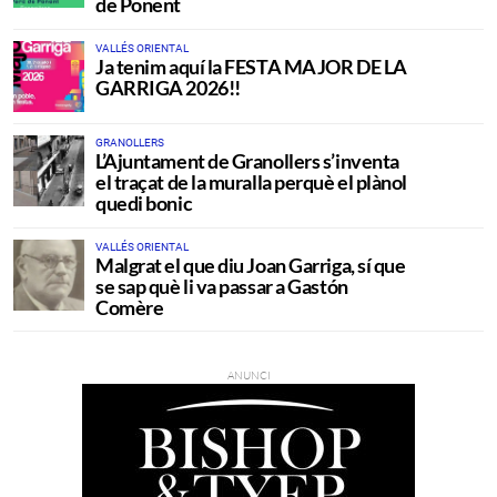
de Ponent
VALLÉS ORIENTAL
Ja tenim aquí la FESTA MAJOR DE LA
GARRIGA 2026!!
GRANOLLERS
L’Ajuntament de Granollers s’inventa
el traçat de la muralla perquè el plànol
quedi bonic
VALLÉS ORIENTAL
Malgrat el que diu Joan Garriga, sí que
se sap què li va passar a Gastón
Comère