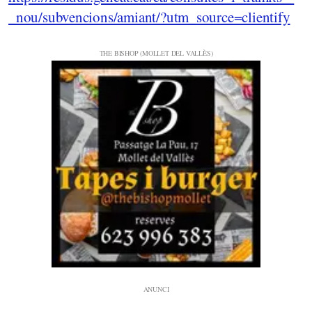
_nou/subvencions/amiant/?utm_source=clientify