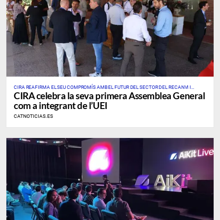
CIRA REAFIRMA EL SEU COMPROMÍS AMB EL FUTUR DEL SECTOR DEL RECANVI I
CIRA celebra la seva primera Assemblea General
L’AUTOMOCIÓ
com a integrant de l’UEI
CATNOTICIAS.ES