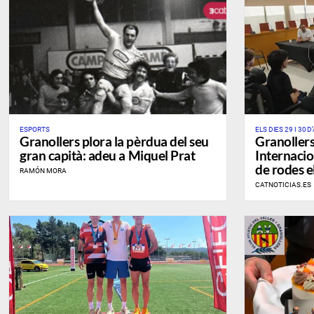
ESPORTS
ELS DIES 29 I 30
Granollers plora la pèrdua del seu
Granollers 
INTERNACIONAL Ú
L’ESTAT
gran capità: adeu a Miquel Prat
Internacio
de rodes e
RAMÓN MORA
CATNOTICIAS.ES