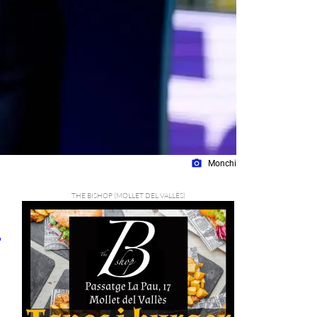
photo_camera
Monchi