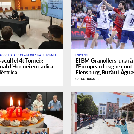
 D’AGOST DRACS CEA RECUPERA EL TORNEIG
ESPORTS
acull el 4t Torneig
El BM Granollers jugarà
NIC D’AQUEST ESPORT A CATALUNYA I A
nal d’Hoquei en cadira
l'European League cont
lèctrica
Flensburg, Buzău i Àgua
CATNOTICIAS.ES