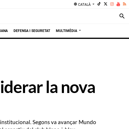
language
CATALÀ
search
IANA
DEFENSA I SEGURETAT
MULTIMÈDIA
iderar la nova
 institucional. Segons va avançar Mundo