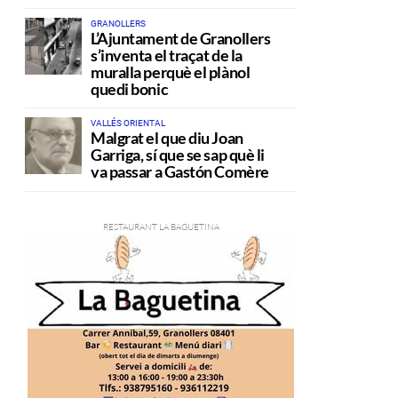
GRANOLLERS
L’Ajuntament de Granollers
s’inventa el traçat de la
muralla perquè el plànol
quedi bonic
VALLÉS ORIENTAL
Malgrat el que diu Joan
Garriga, sí que se sap què li
va passar a Gastón Comère