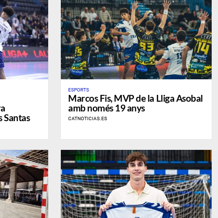
ESPORTS
​Marcos Fis, MVP de la Lliga Asobal
ra
amb només 19 anys
s Santas
CATNOTICIAS.ES