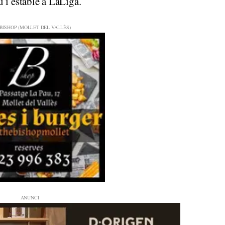
 i estable a LaLiga.