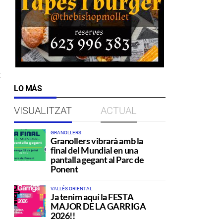
t
LO MÁS
VISUALITZAT
ACTUAL
GRANOLLERS
Granollers vibrarà amb la
final del Mundial en una
pantalla gegant al Parc de
Ponent
VALLÉS ORIENTAL
Ja tenim aquí la FESTA
MAJOR DE LA GARRIGA
2026!!