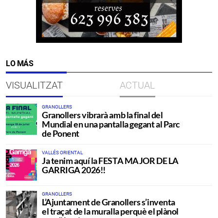
LO MÁS
VISUALITZAT
ACTUAL
GRANOLLERS
Granollers vibrarà amb la final del
Mundial en una pantalla gegant al Parc
de Ponent
VALLÉS ORIENTAL
Ja tenim aquí la FESTA MAJOR DE LA
GARRIGA 2026!!
GRANOLLERS
L’Ajuntament de Granollers s’inventa
el traçat de la muralla perquè el plànol