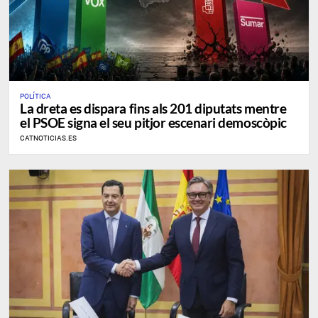
POLÍTICA
La dreta es dispara fins als 201 diputats mentre
el PSOE signa el seu pitjor escenari demoscòpic
CATNOTICIAS.ES