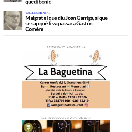
quedi bonic
VALLÉS ORIENTAL
Malgrat el que diu Joan Garriga, sí que
se sap què li va passar a Gastón
Comère