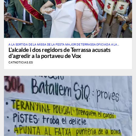
A LA SORTIDA DE LA MISSA DE LA FESTA MAJOR DE TERRASSA OFICIADA A LA
L'alcalde i dos regidors de Terrassa acusats
CATEDRAL DEL SANT ESPERIT
d'agredir a la portaveu de Vox
CATNOTICIAS.ES