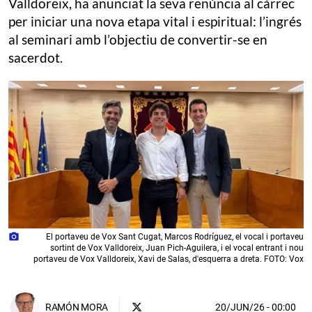
Valldoreix, ha anunciat la seva renúncia al càrrec
per iniciar una nova etapa vital i espiritual: l’ingrés
al seminari amb l’objectiu de convertir-se en
sacerdot.
photo_camera
El portaveu de Vox Sant Cugat, Marcos Rodríguez, el vocal i portaveu
sortint de Vox Valldoreix, Juan Pich-Aguilera, i el vocal entrant i nou
portaveu de Vox Valldoreix, Xavi de Salas, d'esquerra a dreta. FOTO: Vox
20/JUN/26
- 00:00
RAMÓN MORA