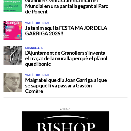
Granollers vibrarà amb la final del
Mundial en una pantalla gegant al Parc
de Ponent
VALLÉS ORIENTAL
Ja tenim aquí la FESTA MAJOR DE LA
GARRIGA 2026!!
GRANOLLERS
L’Ajuntament de Granollers s’inventa
el traçat de la muralla perquè el plànol
quedi bonic
VALLÉS ORIENTAL
Malgrat el que diu Joan Garriga, sí que
se sap què li va passar a Gastón
Comère