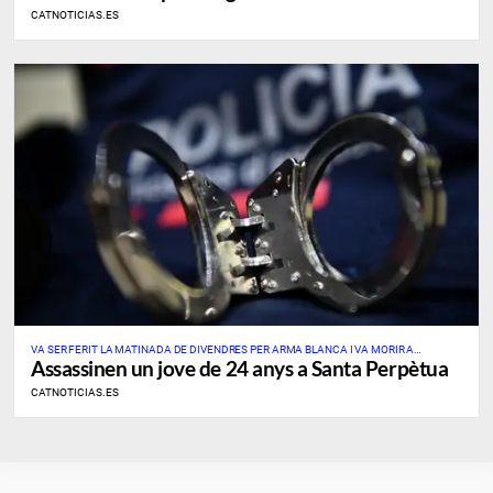
CATNOTICIAS.ES
VA SER FERIT LA MATINADA DE DIVENDRES PER ARMA BLANCA I VA MORIR A
Assassinen un jove de 24 anys a Santa Perpètua
L’HOSPITAL
CATNOTICIAS.ES