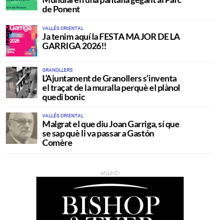
de Ponent
VALLÉS ORIENTAL
Ja tenim aquí la FESTA MAJOR DE LA
GARRIGA 2026!!
GRANOLLERS
L’Ajuntament de Granollers s’inventa
el traçat de la muralla perquè el plànol
quedi bonic
VALLÉS ORIENTAL
Malgrat el que diu Joan Garriga, sí que
se sap què li va passar a Gastón
Comère