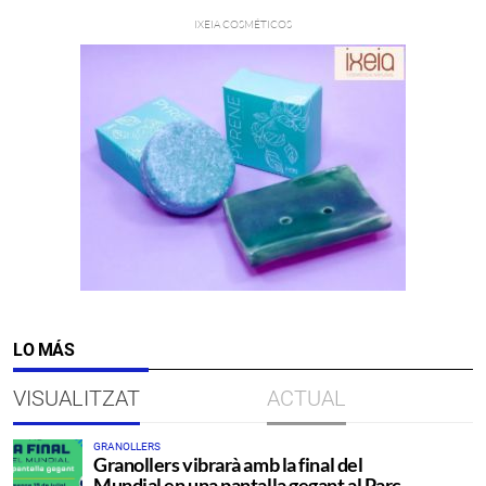
LO MÁS
VISUALITZAT
ACTUAL
GRANOLLERS
Granollers vibrarà amb la final del
Mundial en una pantalla gegant al Parc