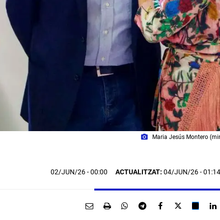
photo_camera
Maria Jesús Montero (mini
02/JUN/26
- 00:00
ACTUALITZAT:
04/JUN/26 - 01:1