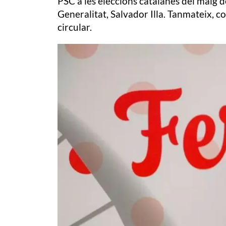
PSC a les eleccions catalanes del maig d
Generalitat, Salvador Illa. Tanmateix, c
circular.