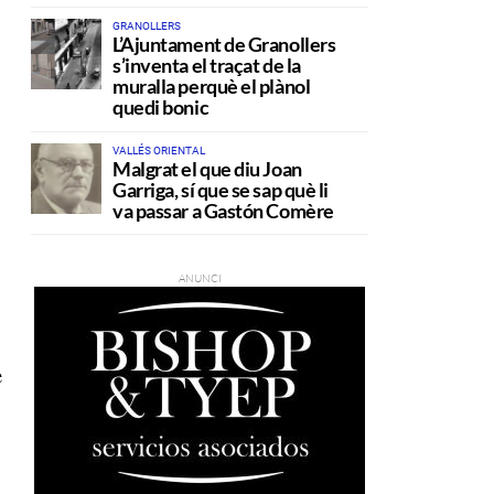
GRANOLLERS
L’Ajuntament de Granollers
s’inventa el traçat de la
muralla perquè el plànol
quedi bonic
VALLÉS ORIENTAL
Malgrat el que diu Joan
Garriga, sí que se sap què li
va passar a Gastón Comère
e