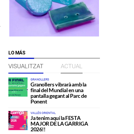
a
LO MÁS
VISUALITZAT
ACTUAL
GRANOLLERS
Granollers vibrarà amb la
final del Mundial en una
pantalla gegant al Parc de
Ponent
VALLÉS ORIENTAL
Ja tenim aquí la FESTA
MAJOR DE LA GARRIGA
2026!!