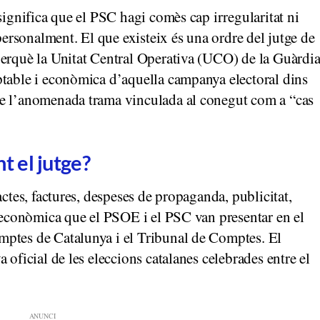
significa que el PSC hagi comès cap irregularitat ni
 personalment. El que existeix és una ordre del jutge de
perquè la Unitat Central Operativa (UCO) de la Guàrdi
ptable i econòmica d’aquella campanya electoral dins
re l’anomenada trama vinculada al conegut com a “cas
 el jutge?
actes, factures, despeses de propaganda, publicitat,
ó econòmica que el PSOE i el PSC van presentar en el
mptes de Catalunya i el Tribunal de Comptes. El
 oficial de les eleccions catalanes celebrades entre el