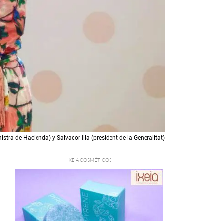
stra de Hacienda) y Salvador Illa (president de la Generalitat)
4