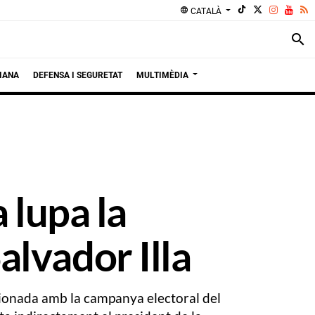
language
CATALÀ
search
IANA
DEFENSA I SEGURETAT
MULTIMÈDIA
 lupa la
lvador Illa
cionada amb la campanya electoral del