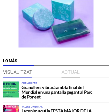
LO MÁS
VISUALITZAT
ACTUAL
GRANOLLERS
Granollers vibrarà amb la final del
Mundial en una pantalla gegant al Parc
de Ponent
VALLÉS ORIENTAL
Ja tenim aquí la FESTA MAJOR DE LA