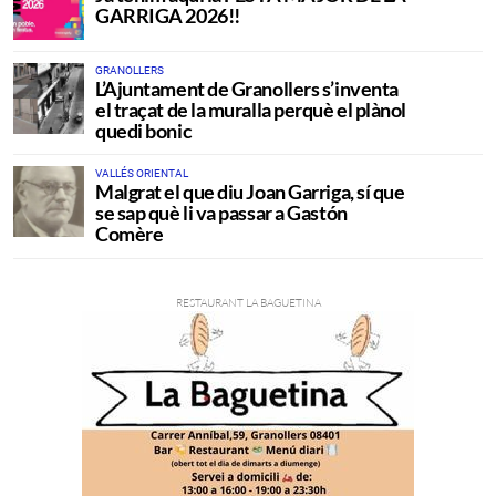
GARRIGA 2026!!
GRANOLLERS
L’Ajuntament de Granollers s’inventa
el traçat de la muralla perquè el plànol
quedi bonic
VALLÉS ORIENTAL
Malgrat el que diu Joan Garriga, sí que
se sap què li va passar a Gastón
Comère