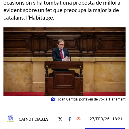
ocasions on s’ha tombat una proposta de millora
evident sobre un fet que preocupa la majoria de
catalans: l’Habitatge.
photo_camera
Joan Garriga, portaveu de Vox al Parlament
27/FEB/25
- 18:21
CATNOTICIAS.ES