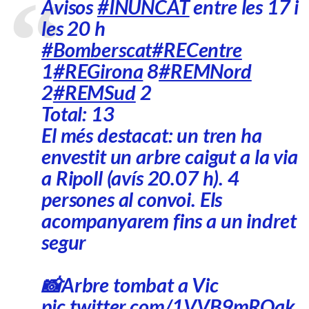
Avisos
#INUNCAT
entre les 17 i
les 20 h
#Bomberscat
#RECentre
1
#REGirona
8
#REMNord
2
#REMSud
2
Total: 13
El més destacat: un tren ha
envestit un arbre caigut a la via
a Ripoll (avís 20.07 h). 4
persones al convoi. Els
acompanyarem fins a un indret
segur
📸Arbre tombat a Vic
pic.twitter.com/1VVB9mRQak