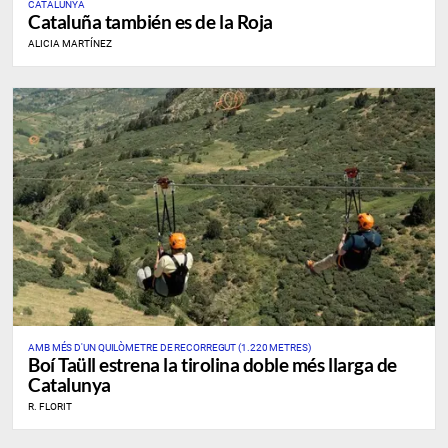
CATALUNYA
Cataluña también es de la Roja
ALICIA MARTÍNEZ
AMB MÉS D'UN QUILÒMETRE DE RECORREGUT (1.220 METRES)
Boí Taüll estrena la tirolina doble més llarga de
Catalunya
R. FLORIT