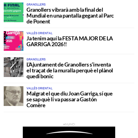
GRANOLLERS
Granollers vibrarà amb la final del
Mundial en una pantalla gegant al Parc
de Ponent
VALLÉS ORIENTAL
Ja tenim aquí la FESTA MAJOR DE LA
GARRIGA 2026!!
GRANOLLERS
L’Ajuntament de Granollers s’inventa
el traçat de la muralla perquè el plànol
quedi bonic
VALLÉS ORIENTAL
Malgrat el que diu Joan Garriga, sí que
se sap què li va passar a Gastón
Comère