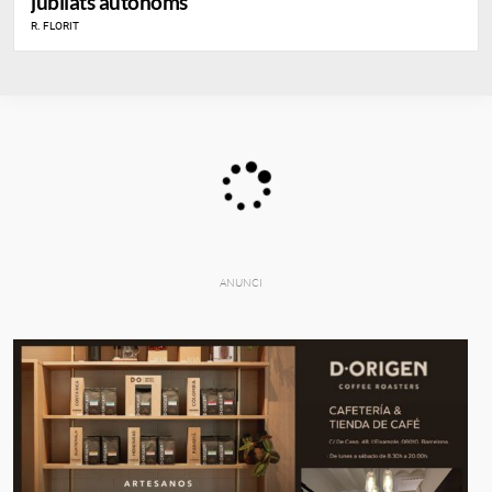
jubilats autònoms
R. FLORIT