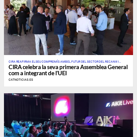
CIRA REAFIRMA EL SEU COMPROMÍS AMB EL FUTUR DEL SECTOR DEL RECANVI I
CIRA celebra la seva primera Assemblea General
L’AUTOMOCIÓ
com a integrant de l’UEI
CATNOTICIAS.ES