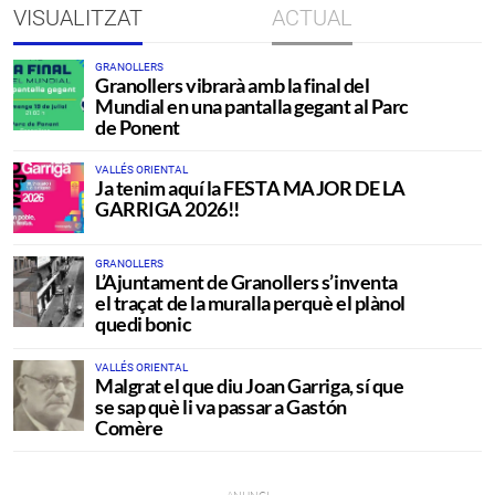
VISUALITZAT
ACTUAL
GRANOLLERS
Granollers vibrarà amb la final del
Mundial en una pantalla gegant al Parc
de Ponent
VALLÉS ORIENTAL
Ja tenim aquí la FESTA MAJOR DE LA
GARRIGA 2026!!
GRANOLLERS
L’Ajuntament de Granollers s’inventa
el traçat de la muralla perquè el plànol
quedi bonic
VALLÉS ORIENTAL
Malgrat el que diu Joan Garriga, sí que
se sap què li va passar a Gastón
Comère