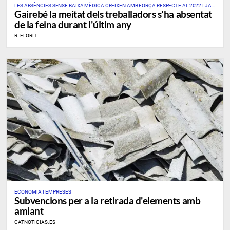
LES ABSÈNCIES SENSE BAIXA MÈDICA CREIXEN AMB FORÇA RESPECTE AL 2022 I JA
Gairebé la meitat dels treballadors s'ha absentat
AFECTEN UN DE CADA TRES PROFESSIONALS
de la feina durant l'últim any
R. FLORIT
ECONOMIA I EMPRESES
Subvencions per a la retirada d'elements amb
amiant
CATNOTICIAS.ES