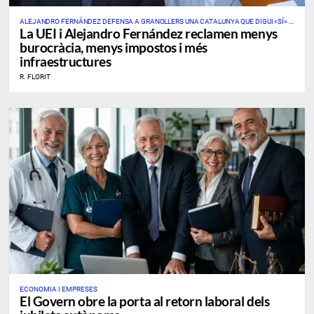
ALEJANDRO FERNÁNDEZ DEFENSA A GRANOLLERS UNA CATALUNYA QUE DIGUI «SÍ» A
La UEI i Alejandro Fernández reclamen menys
L’EMPRESA, LA INDÚSTRIA I LES GRANS INFRAESTRUCTURES
burocràcia, menys impostos i més
infraestructures
R. FLORIT
ECONOMIA I EMPRESES
El Govern obre la porta al retorn laboral dels