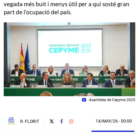
vegada més buit i menys útil per a qui sosté gran
part de l’ocupació del país.
photo_camera
Asamblea de Cepyme 2025
14/MAY/26
- 00:00
R. FLORIT