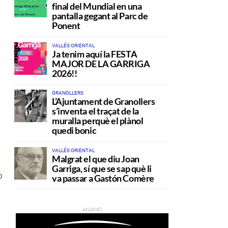
final del Mundial en una
pantalla gegant al Parc de
Ponent
VALLÉS ORIENTAL
Ja tenim aquí la FESTA
MAJOR DE LA GARRIGA
2026!!
GRANOLLERS
L’Ajuntament de Granollers
s’inventa el traçat de la
muralla perquè el plànol
quedi bonic
VALLÉS ORIENTAL
Malgrat el que diu Joan
Garriga, sí que se sap què li
va passar a Gastón Comère
0