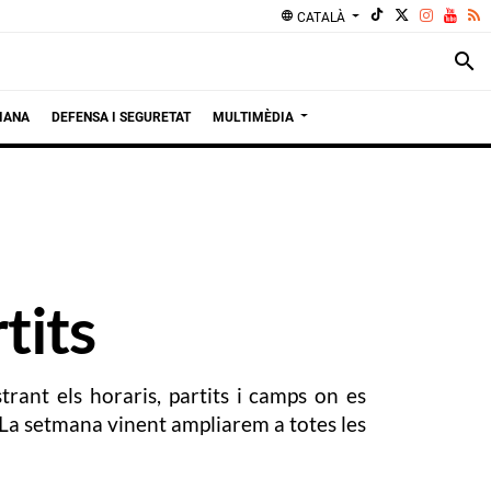
language
CATALÀ
search
IANA
DEFENSA I SEGURETAT
MULTIMÈDIA
tits
rant els horaris, partits i camps on es
. La setmana vinent ampliarem a totes les