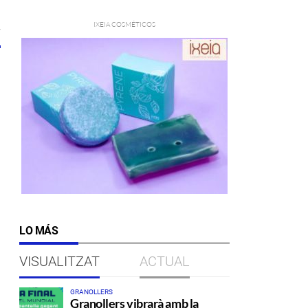
7
LO MÁS
VISUALITZAT
ACTUAL
GRANOLLERS
Granollers vibrarà amb la