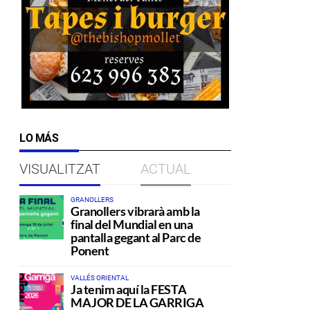
LO MÁS
VISUALITZAT
ACTUAL
GRANOLLERS
Granollers vibrarà amb la
final del Mundial en una
pantalla gegant al Parc de
Ponent
VALLÉS ORIENTAL
Ja tenim aquí la FESTA
MAJOR DE LA GARRIGA