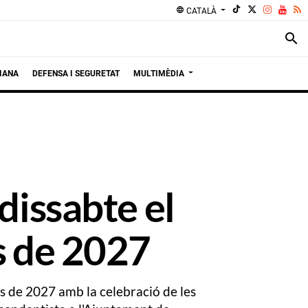
language
CATALÀ
search
IANA
DEFENSA I SEGURETAT
MULTIMÈDIA
dissabte el
s de 2027
ls de 2027 amb la celebració de les