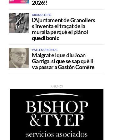
2026!!
GRANOLLERS
L’Ajuntament de Granollers
s’inventa el traçat de la
muralla perquè el plànol
quedi bonic
VALLÉS ORIENTAL
Malgrat el que diu Joan
Garriga, sí que se sap què li
va passar a Gastón Comère