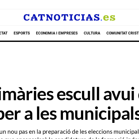
ETAT
ESPORTS
ECONOMIA I EMPRESES
CULTURA
COMUNITAT CRIST
màries escull avui 
per a les municipal
un nou pas en la preparació de les eleccions municipa