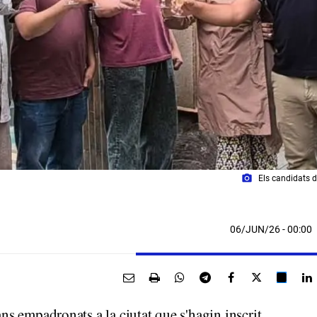
photo_camera
Els candidats d
06/JUN/26
- 00:00
ans empadronats a la ciutat que s'hagin inscrit