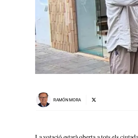
RAMÓN MORA
La votació estarà oberta a tots els ciutad