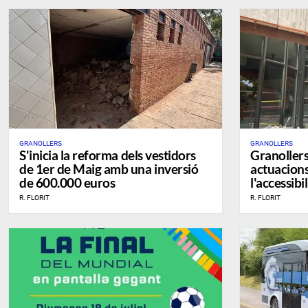
GRANOLLERS
GRANOLLERS
S'inicia la reforma dels vestidors
Granoller
de 1er de Maig amb una inversió
actuacions
de 600.000 euros
l'accessibi
municipal
R. FLORIT
R. FLORIT