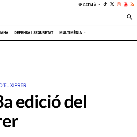
language
CATALÀ
search
IANA
DEFENSA I SEGURETAT
MULTIMÈDIA
D’EL XIPRER
a edició del
rer