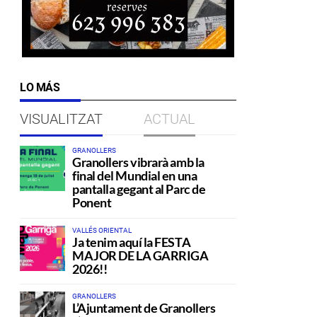
LO MÁS
VISUALITZAT
ACTUAL
GRANOLLERS
Granollers vibrarà amb la
final del Mundial en una
pantalla gegant al Parc de
Ponent
VALLÉS ORIENTAL
Ja tenim aquí la FESTA
MAJOR DE LA GARRIGA
2026!!
GRANOLLERS
L’Ajuntament de Granollers