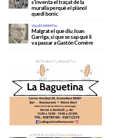
s’inventa el traçat de la
muralla perquè el plànol
quedi bonic
VALLÉS ORIENTAL
Malgrat el que diu Joan
Garriga, sí que se sap què li
va passar a Gastón Comère