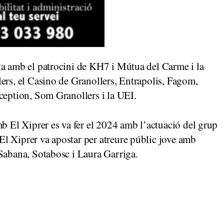
ta amb el patrocini de KH7 i Mútua del Carme i la
lers, el Casino de Granollers, Entrapolis, Fagom,
rception, Som Granollers i la UEI.
mb El Xiprer es va fer el 2024 amb l’actuació del grup
 Xiprer va apostar per atreure públic jove amb
 Sabana, Sotabosc i Laura Garriga.