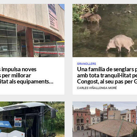
GRANOLLERS
s impulsa noves
Una família de senglars 
 per millorar
amb tota tranquil·litat pe
litat als equipaments
Congost, al seu pas per 
s
CARLES VIÑALLONGA MORÉ