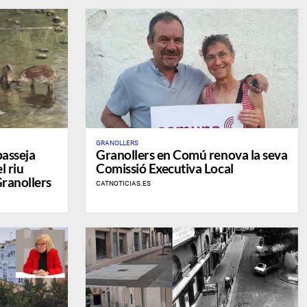
GRANOLLERS
passeja
Granollers en Comú renova la seva
l riu
Comissió Executiva Local
Granollers
CATNOTICIAS.ES