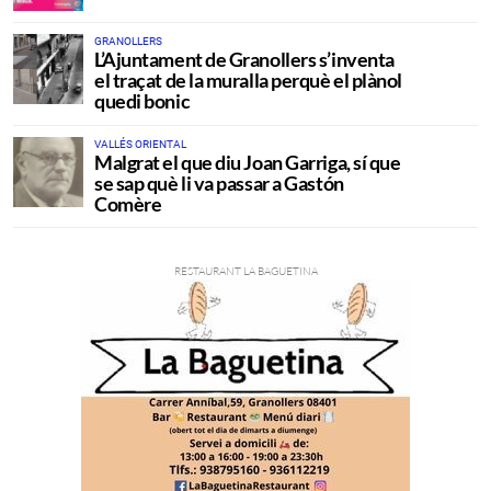
GRANOLLERS
L’Ajuntament de Granollers s’inventa
el traçat de la muralla perquè el plànol
quedi bonic
VALLÉS ORIENTAL
Malgrat el que diu Joan Garriga, sí que
se sap què li va passar a Gastón
Comère