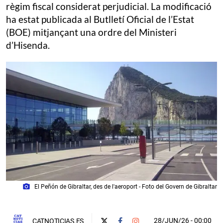
règim fiscal considerat perjudicial. La modificació
ha estat publicada al Butlletí Oficial de l’Estat
(BOE) mitjançant una ordre del Ministeri
d’Hisenda.
photo_camera
El Peñón de Gibraltar, des de l'aeroport - Foto del Govern de Gibraltar
28/JUN/26
- 00:00
CATNOTICIAS.ES