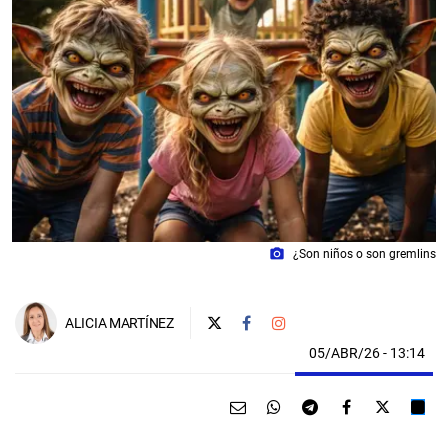
photo_camera
¿Son niños o son gremlins
ALICIA MARTÍNEZ
05/ABR/26
- 13:14