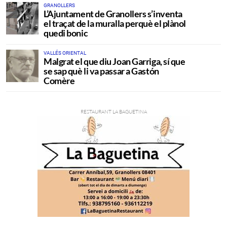
GRANOLLERS
L’Ajuntament de Granollers s’inventa
el traçat de la muralla perquè el plànol
quedi bonic
VALLÉS ORIENTAL
Malgrat el que diu Joan Garriga, sí que
se sap què li va passar a Gastón
Comère