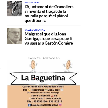
GRANOLLERS
L’Ajuntament de Granollers
s’inventa el traçat de la
muralla perquè el plànol
quedi bonic
VALLÉS ORIENTAL
Malgrat el que diu Joan
Garriga, sí que se sap què li
va passar a Gastón Comère
a