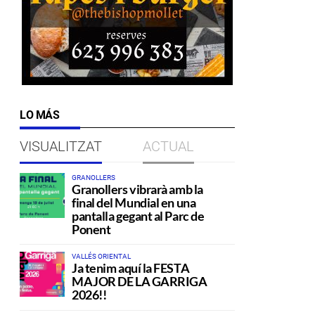
LO MÁS
VISUALITZAT
ACTUAL
GRANOLLERS
Granollers vibrarà amb la
final del Mundial en una
pantalla gegant al Parc de
Ponent
VALLÉS ORIENTAL
Ja tenim aquí la FESTA
MAJOR DE LA GARRIGA
2026!!