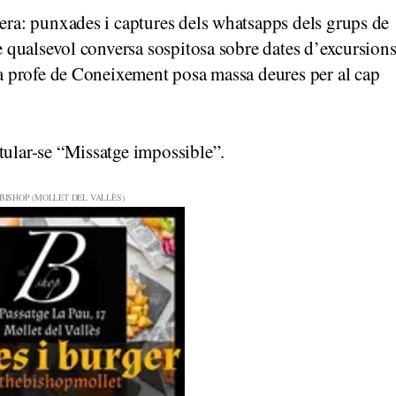
cera: punxades i captures dels whatsapps dels grups de
de qualsevol conversa sospitosa sobre dates d’excursion
 la profe de Coneixement posa massa deures per al cap
tular-se “Missatge impossible”.