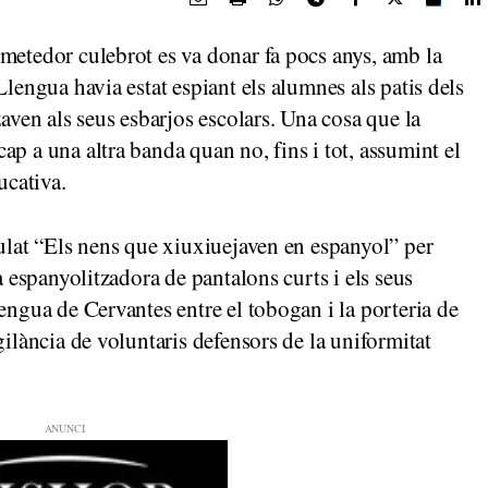
metedor culebrot es va donar fa pocs anys, amb la
Llengua havia estat espiant els alumnes als patis dels
zaven als seus esbarjos escolars. Una cosa que la
p a una altra banda quan no, fins i tot, assumint el
ucativa.
tulat “Els nens que xiuxiuejaven en espanyol” per
a espanyolitzadora de pantalons curts i els seus
engua de Cervantes entre el tobogan i la porteria de
gilància de voluntaris defensors de la uniformitat