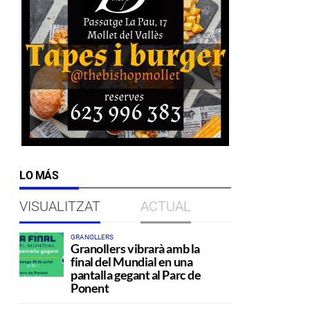
LO MÁS
VISUALITZAT
ACTUAL
GRANOLLERS
Granollers vibrarà amb la
final del Mundial en una
pantalla gegant al Parc de
Ponent