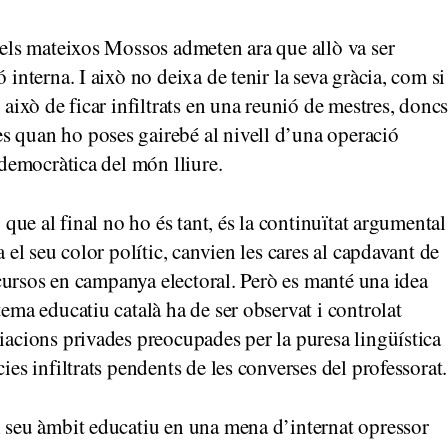
m els mateixos Mossos admeten ara que allò va ser
 interna. I això no deixa de tenir la seva gràcia, com si
 això de ficar infiltrats en una reunió de mestres, donc
s quan ho poses gairebé al nivell d’una operació
 democràtica del món lliure.
ó que al final no ho és tant, és la continuïtat argumental
a el seu color polític, canvien les cares al capdavant de
iscursos en campanya electoral. Però es manté una idea
tema educatiu català ha de ser observat i controlat
ciacions privades preocupades per la puresa lingüística
ies infiltrats pendents de les converses del professorat.
l seu àmbit educatiu en una mena d’internat opressor