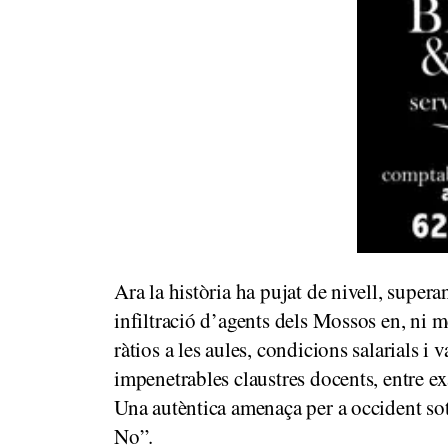
Ara la història ha pujat de nivell, supera
infiltració d’agents dels Mossos en, ni m
ràtios a les aules, condicions salarials i 
impenetrables claustres docents, entre ex
Una autèntica amenaça per a occident sot
No”.