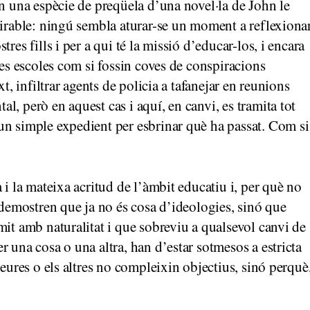
en una espècie de preqüela d’una novel·la de John le
mirable: ningú sembla aturar-se un moment a reflexiona
res fills i per a qui té la missió d’educar-los, i encara
les escoles com si fossin coves de conspiracions
t, infiltrar agents de policia a tafanejar en reunions
, però en aquest cas i aquí, en canvi, es tramita tot
un simple expedient per esbrinar què ha passat. Com si
 i la mateixa acritud de l’àmbit educatiu i, per què no
 demostren que ja no és cosa d’ideologies, sinó que
mit amb naturalitat i que sobreviu a qualsevol canvi de
 una cosa o una altra, han d’estar sotmesos a estricta
deures o els altres no compleixin objectius, sinó perquè