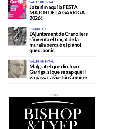
VALLÉS ORIENTAL
Ja tenim aquí la FESTA
MAJOR DE LA GARRIGA
2026!!
GRANOLLERS
L’Ajuntament de Granollers
s’inventa el traçat de la
muralla perquè el plànol
quedi bonic
VALLÉS ORIENTAL
Malgrat el que diu Joan
Garriga, sí que se sap què li
va passar a Gastón Comère