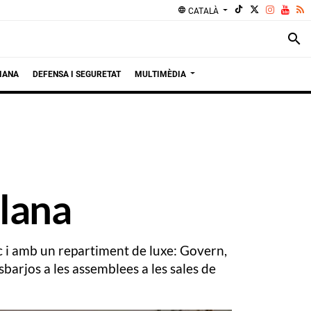
language
CATALÀ
search
IANA
DEFENSA I SEGURETAT
MULTIMÈDIA
alana
c i amb un repartiment de luxe: Govern,
sbarjos a les assemblees a les sales de