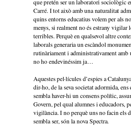
que pretén ser un laboratori sociològic 
Carré. I tot això amb una naturalitat ad
quins entorns educatius volem per als nost
menys, si realment no és estrany vigilar 
terribles. Perquè en qualsevol altre contex
laborals generaria un escàndol monumental
rutinàriament i administrativament amb 
no ho endevinéssim ja…
Aquestes pel·lícules d’espies a Catalunya
dir-ho, de la seva societat adormida, ens
sembla haver-hi un consens polític, assu
Govern, pel qual alumnes i educadors, per
vigilància. I no perquè uns no facin els 
sembla ser, són la nova Spectra.