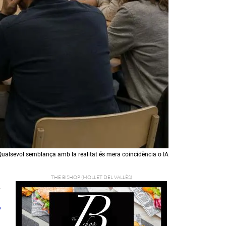
Qualsevol semblança amb la realitat és mera coincidència o IA
7