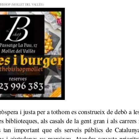
òspera i justa per a tothom es construeix de debò a le
es biblioteques, als casals de la gent gran i als carrers 
s tan important que els serveis públics de Cataluny
ans i ciutadanes us mereixeu. Atendre aquesta priorita