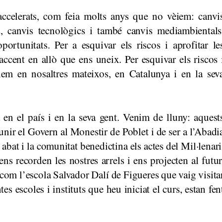
accelerats, com feia molts anys que no vèiem: canvi
s, canvis tecnològics i també canvis mediambientals
ortunitats. Per a esquivar els riscos i aprofitar le
ccent en allò que ens uneix. Per esquivar els riscos 
fiem en nosaltres mateixos, en Catalunya i en la sev
 en el país i en la seva gent. Venim de lluny: aquest
eunir el Govern al Monestir de Poblet i de ser a l’Abadi
bat i la comunitat benedictina els actes del Mil·lenari
ns recorden les nostres arrels i ens projecten al futur
 com l’escola Salvador Dalí de Figueres que vaig visita
es escoles i instituts que heu iniciat el curs, estan fen