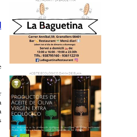
l
e
r
a
a
s