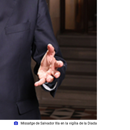
photo_camera
Missatge de Salvador Illa en la vigília de la Diada