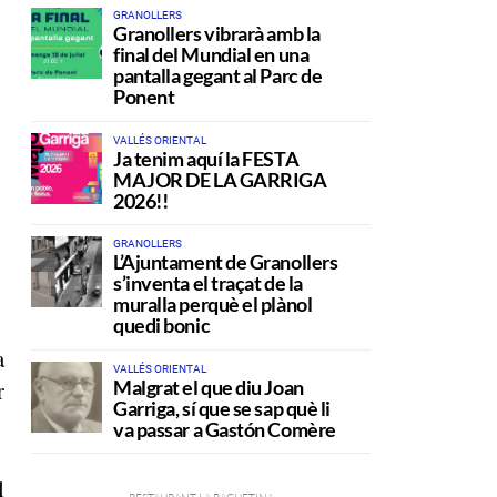
GRANOLLERS
Granollers vibrarà amb la
final del Mundial en una
pantalla gegant al Parc de
Ponent
VALLÉS ORIENTAL
Ja tenim aquí la FESTA
MAJOR DE LA GARRIGA
2026!!
GRANOLLERS
L’Ajuntament de Granollers
s’inventa el traçat de la
muralla perquè el plànol
quedi bonic
a
VALLÉS ORIENTAL
Malgrat el que diu Joan
r
Garriga, sí que se sap què li
va passar a Gastón Comère
l