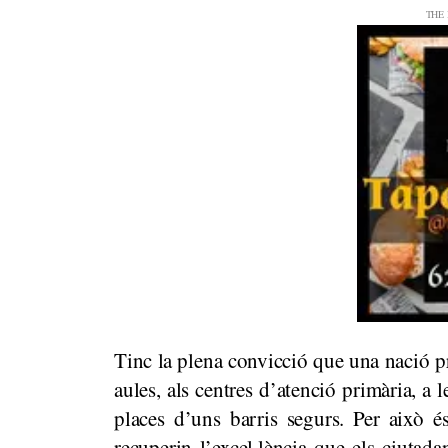
Tinc la plena convicció que una nació pr
aules, als centres d’atenció primària, a l
places d’uns barris segurs. Per això é
recuperin l’excel·lència que els ciutad