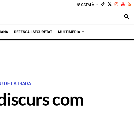
language
CATALÀ
search
IANA
DEFENSA I SEGURETAT
MULTIMÈDIA
U DE LA DIADA
 discurs com