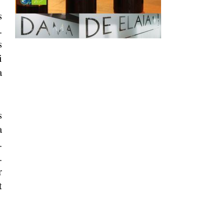
s
.
s
i
a
s
a
.
.
r
t