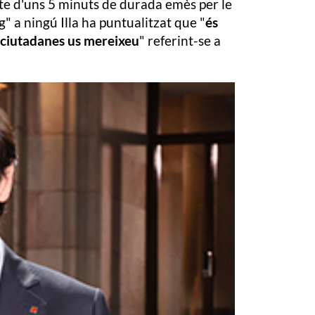
gte d'uns 5 minuts de durada emès per le
g" a ningú Illa ha puntualitzat que "
és
i ciutadanes us mereixeu
" referint-se a