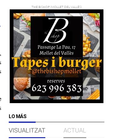
3
,
s
s
e
s
LO MÁS
VISUALITZAT
ACTUAL