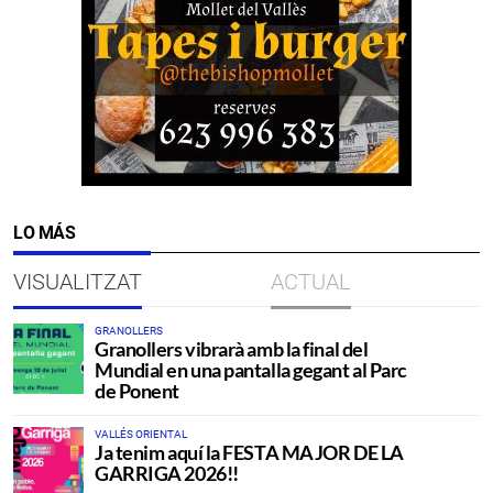
LO MÁS
VISUALITZAT
ACTUAL
GRANOLLERS
Granollers vibrarà amb la final del
Mundial en una pantalla gegant al Parc
de Ponent
VALLÉS ORIENTAL
Ja tenim aquí la FESTA MAJOR DE LA
GARRIGA 2026!!