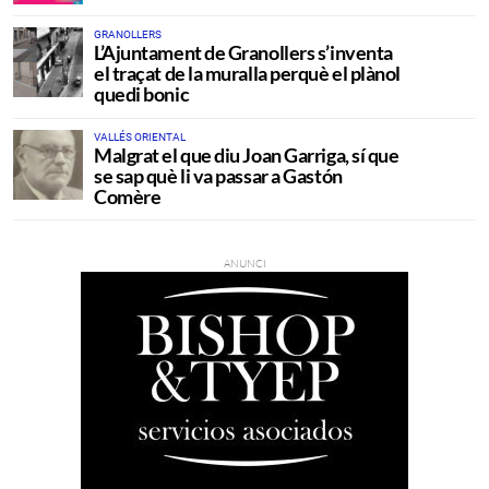
GRANOLLERS
L’Ajuntament de Granollers s’inventa
el traçat de la muralla perquè el plànol
quedi bonic
VALLÉS ORIENTAL
Malgrat el que diu Joan Garriga, sí que
se sap què li va passar a Gastón
Comère