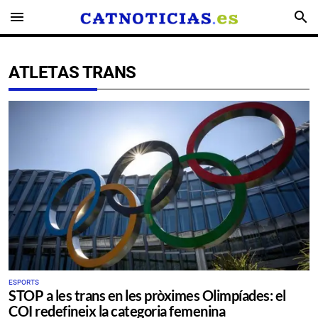
menu
search
ATLETAS TRANS
ESPORTS
STOP a les trans en les pròximes Olimpíades: el
COI redefineix la categoria femenina