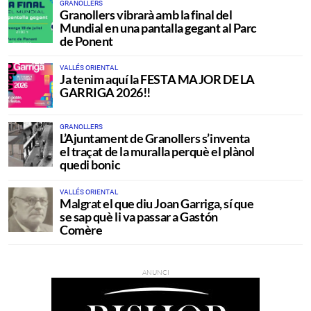
GRANOLLERS
Granollers vibrarà amb la final del
Mundial en una pantalla gegant al Parc
de Ponent
VALLÉS ORIENTAL
Ja tenim aquí la FESTA MAJOR DE LA
GARRIGA 2026!!
GRANOLLERS
L’Ajuntament de Granollers s’inventa
el traçat de la muralla perquè el plànol
quedi bonic
VALLÉS ORIENTAL
Malgrat el que diu Joan Garriga, sí que
se sap què li va passar a Gastón
Comère