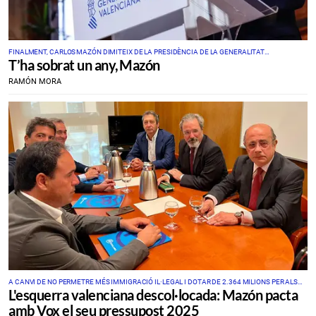
FINALMENT, CARLOS MAZÓN DIMITEIX DE LA PRESIDÈNCIA DE LA GENERALITAT
T’ha sobrat un any, Mazón
VALENCIANA, TOT I QUE NO DEIXARÀ EL SEU CÀRREC
RAMÓN MORA
A CANVI DE NO PERMETRE MÉS IMMIGRACIÓ IL·LEGAL I DOTAR DE 2.364 MILIONS PER ALS
L'esquerra valenciana descol·locada: Mazón pacta
AFECTATS PER LA DANA
amb Vox el seu pressupost 2025