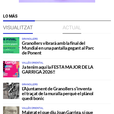
LO MÁS
VISUALITZAT
ACTUAL
GRANOLLERS
Granollers vibrarà amb la final del
Mundial en una pantalla gegant al Parc
de Ponent
VALLÉS ORIENTAL
Ja tenim aquí la FESTA MAJOR DE LA
GARRIGA 2026!!
GRANOLLERS
L’Ajuntament de Granollers s’inventa
el traçat de la muralla perquè el plànol
quedi bonic
VALLÉS ORIENTAL
Malgrat el que diu Joan Garriga, sí que