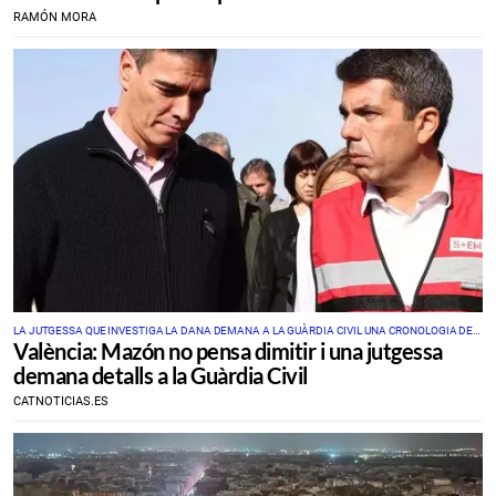
RAMÓN MORA
LA JUTGESSA QUE INVESTIGA LA DANA DEMANA A LA GUÀRDIA CIVIL UNA CRONOLOGIA DEL
València: Mazón no pensa dimitir i una jutgessa
29-O I A LA GENERALITAT SI HI VA HAVER RECESSOS EN EL CECOPI
demana detalls a la Guàrdia Civil
CATNOTICIAS.ES