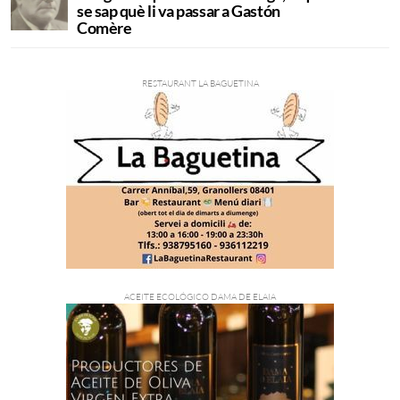
se sap què li va passar a Gastón
Comère