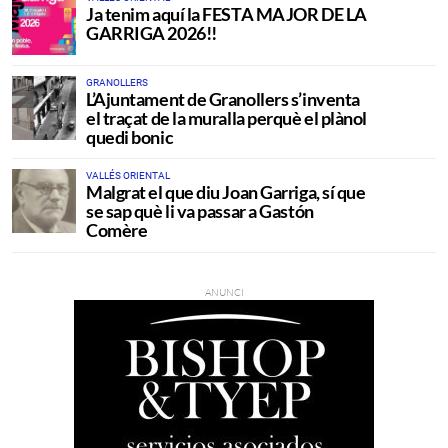
Ja tenim aquí la FESTA MAJOR DE LA
GARRIGA 2026!!
GRANOLLERS
L’Ajuntament de Granollers s’inventa
el traçat de la muralla perquè el plànol
quedi bonic
VALLÉS ORIENTAL
Malgrat el que diu Joan Garriga, sí que
se sap què li va passar a Gastón
Comère