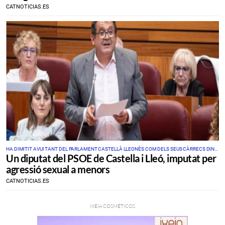
CATNOTICIAS.ES
HA DIMITIT AVUI TANT DEL PARLAMENT CASTELLÀ LLEONÈS COM DELS SEUS CÀRRECS DINS
Un diputat del PSOE de Castella i Lleó, imputat per
DEL PSOE
agressió sexual a menors
CATNOTICIAS.ES