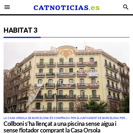
menu
search
HABITAT 3
LA CASA ORSOLA DE BARCELONA ÉS COMPRADA PER L'AJUNTAMENT DE BARCELONA PER
Collboni s’ha llençat a una piscina sense aigua i
9,2 MILIONS D'EUROS AL COSTAT D'HÀBITAT 3
sense flotador comprant la Casa Orsola