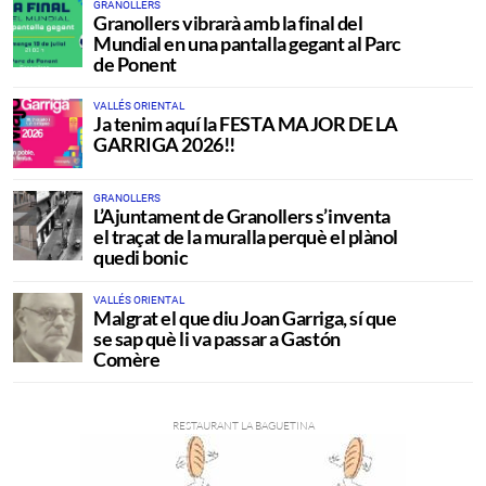
GRANOLLERS
Granollers vibrarà amb la final del
Mundial en una pantalla gegant al Parc
de Ponent
VALLÉS ORIENTAL
Ja tenim aquí la FESTA MAJOR DE LA
GARRIGA 2026!!
GRANOLLERS
L’Ajuntament de Granollers s’inventa
el traçat de la muralla perquè el plànol
quedi bonic
VALLÉS ORIENTAL
Malgrat el que diu Joan Garriga, sí que
se sap què li va passar a Gastón
Comère