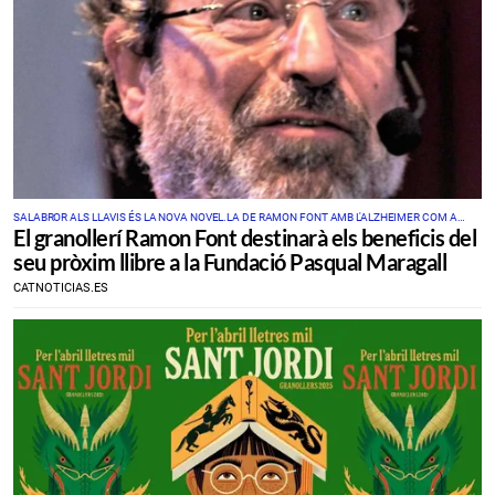
SALABROR ALS LLAVIS ÉS LA NOVA NOVEL.LA DE RAMON FONT AMB L'ALZHEIMER COM A
El granollerí Ramon Font destinarà els beneficis del
PROTAGONISTA
seu pròxim llibre a la Fundació Pasqual Maragall
CATNOTICIAS.ES