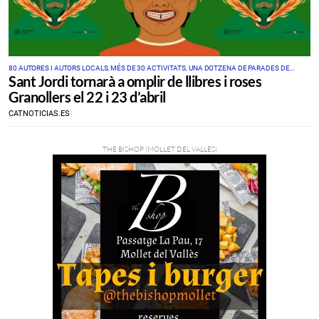
80 AUTORES I AUTORS LOCALS, MÉS DE 30 ACTIVITATS, UNA DOTZENA DE PARADES DE
Sant Jordi tornarà a omplir de llibres i roses
LIBRES I MOLTES MÉS DE FLORS PROTAGONISTES DE LA DIADA
Granollers el 22 i 23 d’abril
CATNOTICIAS.ES