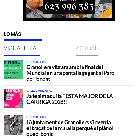
LO MÁS
VISUALITZAT
ACTUAL
GRANOLLERS
Granollers vibrarà amb la final del
Mundial en una pantalla gegant al Parc
de Ponent
VALLÉS ORIENTAL
Ja tenim aquí la FESTA MAJOR DE LA
GARRIGA 2026!!
GRANOLLERS
L’Ajuntament de Granollers s’inventa
el traçat de la muralla perquè el plànol
quedi bonic