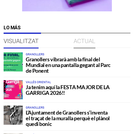
LO MÁS
VISUALITZAT
ACTUAL
GRANOLLERS
Granollers vibrarà amb la final del
Mundial en una pantalla gegant al Parc
de Ponent
VALLÉS ORIENTAL
Ja tenim aquí la FESTA MAJOR DE LA
GARRIGA 2026!!
GRANOLLERS
L’Ajuntament de Granollers s’inventa
el traçat de la muralla perquè el plànol
quedi bonic