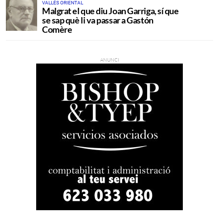
VALLÉS ORIENTAL
Malgrat el que diu Joan Garriga, sí que
se sap què li va passar a Gastón
Comère