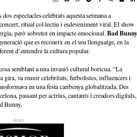
 dos espectacles celebrats aquesta setmana a
concert, ritual col·lectiu i esdeveniment viral. El show
Bad Bunn
nergia, però sobretot en impacte emocional.
neració que es reconeix en el seu llenguatge, en la
erent d’entendre la cultura popular.
cosa semblant a una invasió cultural boricua. “La
 gira, va reunir celebritats, futbolistes, influencers i
transformava en una festa caribenya globalitzada. Des
elona, passant per actrius, cantants i creadors digitals,
ad Bunny.