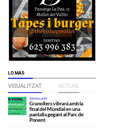
y
LO MÁS
VISUALITZAT
ACTUAL
GRANOLLERS
Granollers vibrarà amb la
final del Mundial en una
pantalla gegant al Parc de
Ponent