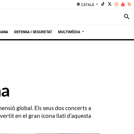
language
CATALÀ
search
IANA
DEFENSA I SEGURETAT
MULTIMÈDIA
na
ensió global. Els seus dos concerts a
ertit en el gran icona llatí d’aquesta