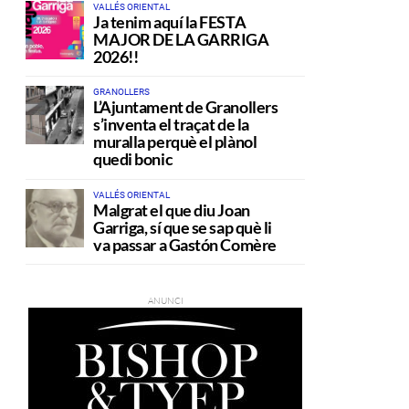
VALLÉS ORIENTAL
Ja tenim aquí la FESTA
MAJOR DE LA GARRIGA
2026!!
GRANOLLERS
L’Ajuntament de Granollers
s’inventa el traçat de la
muralla perquè el plànol
quedi bonic
VALLÉS ORIENTAL
Malgrat el que diu Joan
Garriga, sí que se sap què li
va passar a Gastón Comère