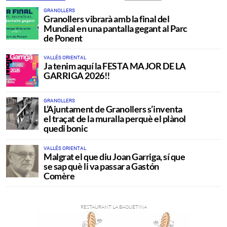
GRANOLLERS
Granollers vibrarà amb la final del
Mundial en una pantalla gegant al Parc
de Ponent
VALLÉS ORIENTAL
Ja tenim aquí la FESTA MAJOR DE LA
GARRIGA 2026!!
GRANOLLERS
L’Ajuntament de Granollers s’inventa
el traçat de la muralla perquè el plànol
quedi bonic
VALLÉS ORIENTAL
Malgrat el que diu Joan Garriga, sí que
se sap què li va passar a Gastón
Comère