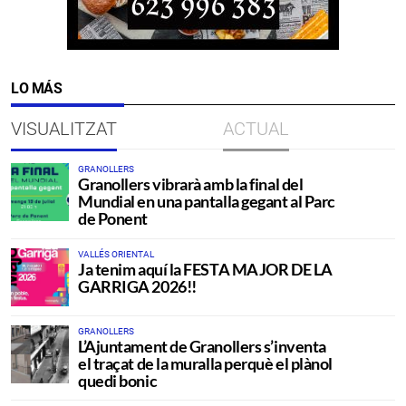
LO MÁS
VISUALITZAT
ACTUAL
GRANOLLERS
Granollers vibrarà amb la final del
Mundial en una pantalla gegant al Parc
de Ponent
VALLÉS ORIENTAL
Ja tenim aquí la FESTA MAJOR DE LA
GARRIGA 2026!!
GRANOLLERS
L’Ajuntament de Granollers s’inventa
el traçat de la muralla perquè el plànol
quedi bonic