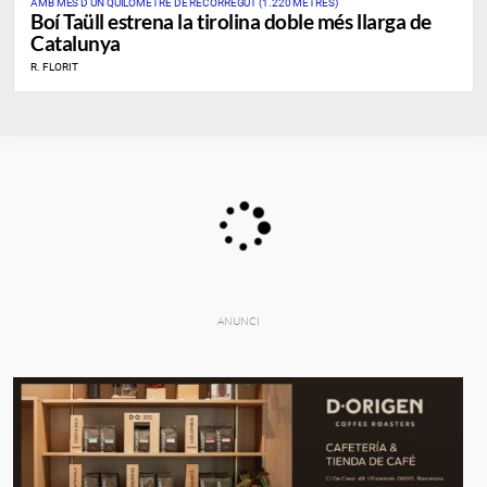
AMB MÉS D'UN QUILÒMETRE DE RECORREGUT (1.220 METRES)
Boí Taüll estrena la tirolina doble més llarga de
Catalunya
R. FLORIT