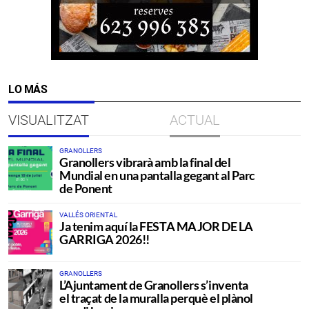
LO MÁS
VISUALITZAT
ACTUAL
GRANOLLERS
Granollers vibrarà amb la final del
Mundial en una pantalla gegant al Parc
de Ponent
VALLÉS ORIENTAL
Ja tenim aquí la FESTA MAJOR DE LA
GARRIGA 2026!!
GRANOLLERS
L’Ajuntament de Granollers s’inventa
el traçat de la muralla perquè el plànol