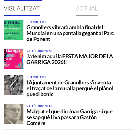
VISUALITZAT
ACTUAL
GRANOLLERS
Granollers vibrarà amb la final del
Mundial en una pantalla gegant al Parc
de Ponent
VALLÉS ORIENTAL
Ja tenim aquí la FESTA MAJOR DE LA
GARRIGA 2026!!
GRANOLLERS
L’Ajuntament de Granollers s’inventa
el traçat de la muralla perquè el plànol
quedi bonic
VALLÉS ORIENTAL
Malgrat el que diu Joan Garriga, sí que
se sap què li va passar a Gastón
Comère