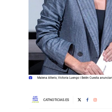
photo_camera
Malena Alterio, Victoria Luengo i Belén Cuesta anunciant
CATNOTICIAS.ES