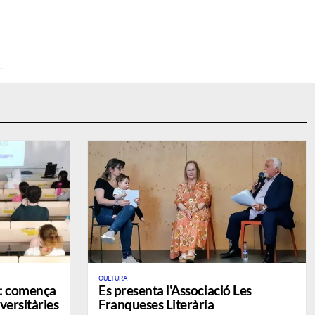
CULTURA
6: comença
Es presenta l'Associació Les
iversitàries
Franqueses Literària