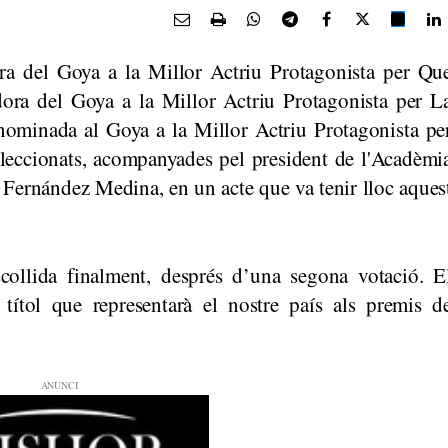
a del Goya a la Millor Actriu Protagonista per Qu
ora del Goya a la Millor Actriu Protagonista per L
ominada al Goya a la Millor Actriu Protagonista pe
eseleccionats, acompanyades pel president de l'Acadèmi
Fernández Medina, en un acte que va tenir lloc aques
escollida finalment, després d’una segona votació. E
títol que representarà el nostre país als premis d