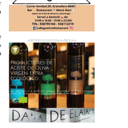
r
n
e
s
a