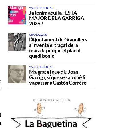
VALLÉS ORIENTAL
Ja tenim aquí la FESTA
MAJOR DE LA GARRIGA
2026!!
GRANOLLERS
L’Ajuntament de Granollers
s’inventa el traçat de la
muralla perquè el plànol
quedi bonic
VALLÉS ORIENTAL
Malgrat el que diu Joan
Garriga, sí que se sap què li
e
va passar a Gastón Comère
r
l
a