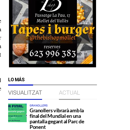
e
a
r
a
t
l
LO MÁS
e
VISUALITZAT
ACTUAL
GRANOLLERS
Granollers vibrarà amb la
final del Mundial en una
pantalla gegant al Parc de
Ponent