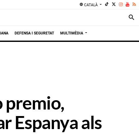
language
CATALÀ
search
IANA
DEFENSA I SEGURETAT
MULTIMÈDIA
o premio,
r Espanya als