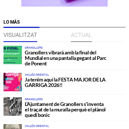
LO MÁS
VISUALITZAT
ACTUAL
GRANOLLERS
Granollers vibrarà amb la final del
Mundial en una pantalla gegant al Parc
de Ponent
VALLÉS ORIENTAL
Ja tenim aquí la FESTA MAJOR DE LA
GARRIGA 2026!!
GRANOLLERS
L’Ajuntament de Granollers s’inventa
el traçat de la muralla perquè el plànol
quedi bonic
VALLÉS ORIENTAL