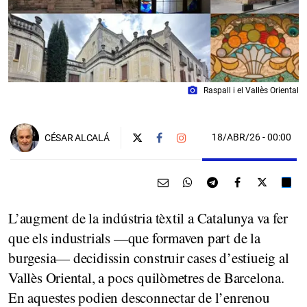
photo_camera
Raspall i el Vallès Oriental
18/ABR/26
- 00:00
CÉSAR ALCALÁ
L’augment de la indústria tèxtil a Catalunya va fer
que els industrials —que formaven part de la
burgesia— decidissin construir cases d’estiueig al
Vallès Oriental, a pocs quilòmetres de Barcelona.
En aquestes podien desconnectar de l’enrenou