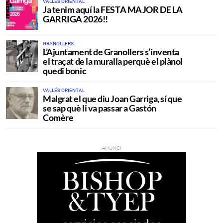
VALLÉS ORIENTAL
Ja tenim aquí la FESTA MAJOR DE LA
GARRIGA 2026!!
GRANOLLERS
L’Ajuntament de Granollers s’inventa
el traçat de la muralla perquè el plànol
quedi bonic
VALLÉS ORIENTAL
Malgrat el que diu Joan Garriga, sí que
se sap què li va passar a Gastón
Comère