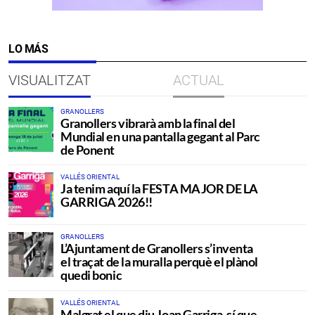
LO MÁS
VISUALITZAT
ACTUAL
GRANOLLERS
Granollers vibrarà amb la final del
Mundial en una pantalla gegant al Parc
de Ponent
VALLÉS ORIENTAL
Ja tenim aquí la FESTA MAJOR DE LA
GARRIGA 2026!!
GRANOLLERS
L’Ajuntament de Granollers s’inventa
el traçat de la muralla perquè el plànol
quedi bonic
VALLÉS ORIENTAL
Malgrat el que diu Joan Garriga, sí que