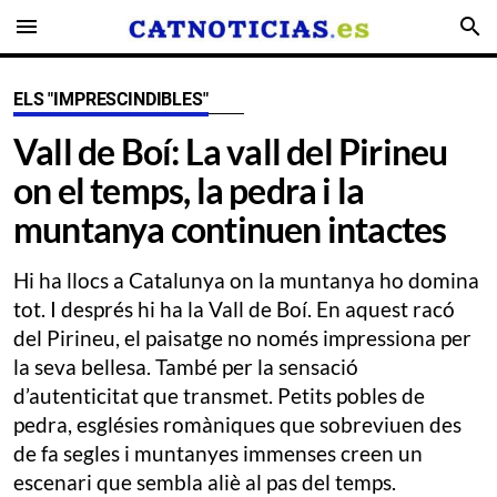
menu
search
ELS "IMPRESCINDIBLES"
Vall de Boí: La vall del Pirineu
on el temps, la pedra i la
muntanya continuen intactes
Hi ha llocs a Catalunya on la muntanya ho domina
tot. I després hi ha la Vall de Boí. En aquest racó
del Pirineu, el paisatge no només impressiona per
la seva bellesa. També per la sensació
d’autenticitat que transmet. Petits pobles de
pedra, esglésies romàniques que sobreviuen des
de fa segles i muntanyes immenses creen un
escenari que sembla aliè al pas del temps.