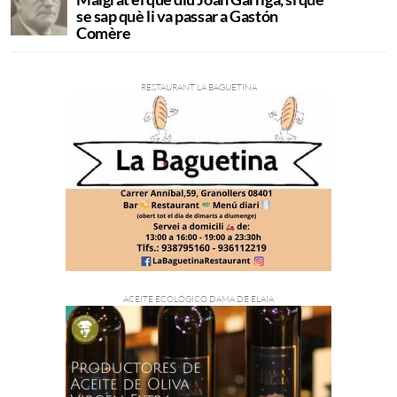
se sap què li va passar a Gastón
Comère